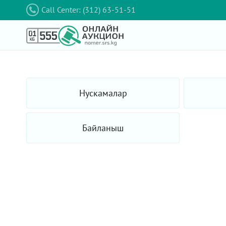
Call Center: (312) 63-51-51
Нускамалар
Байланыш