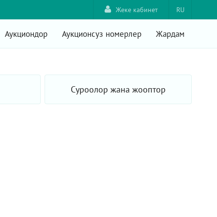
Жеке кабинет
RU
Аукциондор
Аукционсуз номерлер
Жардам
Суроолор жана жооптор