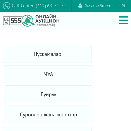
Call Center: (312) 63-51-51
Жеке кабинет
RU
Нускамалар
ЧУА
Буйрук
Суроолор жана жооптор