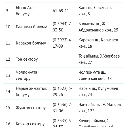
Ысык-Ата
Кант ш., Советская
9
61-69-11
бөлүмү
көч., 8
(0 3944) 7-
Балыкчы ш., Ж.
10
Балыкчы бөлүмү
03-50
Абдрахманов көч., 25
(0 3922) 4-
Каракол ш., Карасаев
11
Каракол бөлүмү
17-09
көч., 1а
Тоң айылы, Э.Узакбаев
12
Тоң сектору
көч., 27
Чолпон-Ата
Чолпон-Ата ш.,
13
сектору
Советская көч., 38
Нарын аймактык
(0 3522) 5-
Нарын ш., Кулумбаев
14
бөлүмү
29 26
көч., 23
(0 3536) 2-
Чаек айылы, Э. Матыев
15
Жумгал сектору
31-06
көч., 123
(0 3535) 5-
Кочкор айылы, С.
16
Кочкор сектору
04-53
Орозбаков көч., 46