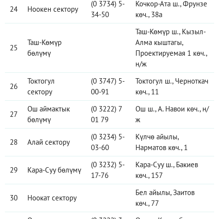
(0 3734) 5-
Кочкор-Ата ш., Фрунзе
24
Ноокен сектору
34-50
көч., 38а
Таш-Көмүр ш., Кызыл-
Таш-Көмүр
Алма кыштагы,
25
бөлүмү
Проектируемая 1 көч.,
н/ж
Токтогул
(0 3747) 5-
Токтогул ш., Черноткач
26
сектору
00-91
көч., 11
Ош аймактык
(0 3222) 7
Ош ш., А. Навои көч., н/
27
бөлүмү
01 79
ж
(0 3234) 5-
Күлчө айылы,
28
Алай сектору
03-60
Нарматов көч., 1
(0 3232) 5-
Кара-Суу ш., Бакиев
29
Кара-Суу бөлүмү
17-76
көч., 157
Бел айылы, Заитов
30
Ноокат сектору
көч., 77