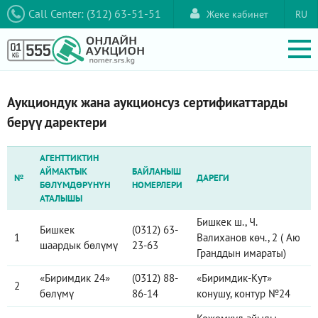
Call Center: (312) 63-51-51
Жеке кабинет
RU
Аукциондук жана аукционсуз сертификаттарды
берүү даректери
АГЕНТТИКТИН
АЙМАКТЫК
БАЙЛАНЫШ
№
ДАРЕГИ
БӨЛҮМДӨРҮНҮН
НОМЕРЛЕРИ
АТАЛЫШЫ
Бишкек ш., Ч.
Бишкек
(0312) 63-
1
Валиханов көч., 2 ( Аю
шаардык бөлүмү
23-63
Гранддын имараты)
«Биримдик 24»
(0312) 88-
«Биримдик-Кут»
2
бөлүмү
86-14
конушу, контур №24