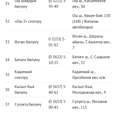
Ош шаардык
(0 3222) 3-
Ош ш., Касымбеков
31
бөлүмү
95-49
көч., 30
Ош ш., Көкүм-Бий, 150
32
«Ош-2» сектору
(168) ( Жапалак
автобазары)
Өзгөн ш., Шералы
0 3233) 5-
33
Өзгөн бөлүмү
айылы, Т. Акматов көч.,
01-62
7
(0 3622) 5-
Баткен ш., C. Сыдыков
34
Баткен бөлүмү
10-25
көч., 52
Кадамжай
Кадамжай ш.,
35
сектору
Орозбеков көч. н/ж
Кызыл-Кыя
(0 3657) 5-
Кызыл-Кыя,
36
бөлүмү
40-61
Молодежная көч., 9
(0 3653) 5-
Сүлүктү ш., Раззаков
37
Сүлүктү бөлүмү
00-41
көч., 115