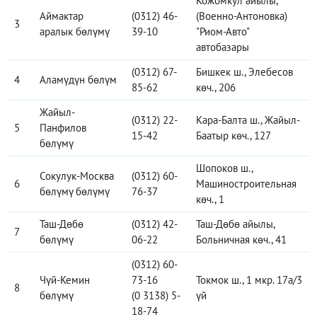
Кожомкул айылы,
Аймактар
(0312) 46-
(Военно-Антоновка)
3
аралык бөлүмү
39-10
"Риом-Авто"
автобазары
(0312) 67-
Бишкек ш., Элебесов
4
Аламүдүн бөлүм
85-62
көч., 206
Жайыл-
(0312) 22-
Кара-Балта ш., Жайыл-
5
Панфилов
15-42
Баатыр көч., 127
бөлүмү
Шопоков ш.,
Сокулук-Москва
(0312) 60-
6
Машиностроительная
бөлүмү бөлүмү
76-37
көч., 1
Таш-Дөбө
(0312) 42-
Таш-Дөбө айылы,
7
бөлүмү
06-22
Больничная көч., 41
(0312) 60-
Чүй-Кемин
73-16
Токмок ш., 1 мкр. 17а/3
8
бөлүмү
(0 3138) 5-
үй
18-74