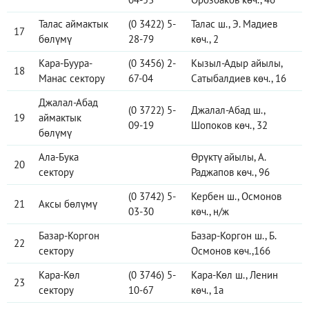
Талас аймактык
(0 3422) 5-
Талас ш., Э. Мадиев
17
бөлүмү
28-79
көч., 2
Кара-Буура-
(0 3456) 2-
Кызыл-Адыр айылы,
18
Манас сектору
67-04
Сатыбалдиев көч., 16
Джалал-Абад
(0 3722) 5-
Джалал-Абад ш.,
19
аймактык
09-19
Шопоков көч., 32
бөлүмү
Ала-Бука
Өрүктү айылы, А.
20
сектору
Раджапов көч., 96
(0 3742) 5-
Кербен ш., Осмонов
21
Аксы бөлүмү
03-30
көч., н/ж
Базар-Коргон
Базар-Коргон ш., Б.
22
сектору
Осмонов көч.,166
Кара-Көл
(0 3746) 5-
Кара-Көл ш., Ленин
23
сектору
10-67
көч., 1а