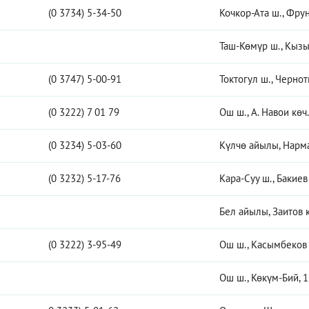
(0 3734) 5-34-50
Кочкор-Ата ш., Фрун
Таш-Көмүр ш., Кызы
(0 3747) 5-00-91
Токтогул ш., Чернотк
(0 3222) 7 01 79
Ош ш., А. Навои көч.
(0 3234) 5-03-60
Күлчө айылы, Нарма
(0 3232) 5-17-76
Кара-Суу ш., Бакиев 
Бел айылы, Заитов к
(0 3222) 3-95-49
Ош ш., Касымбеков 
Ош ш., Көкүм-Бий, 1