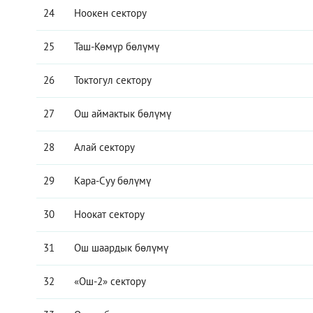
24
Ноокен сектору
25
Таш-Көмүр бөлүмү
26
Токтогул сектору
27
Ош аймактык бөлүмү
28
Алай сектору
29
Кара-Суу бөлүмү
30
Ноокат сектору
31
Ош шаардык бөлүмү
32
«Ош-2» сектору