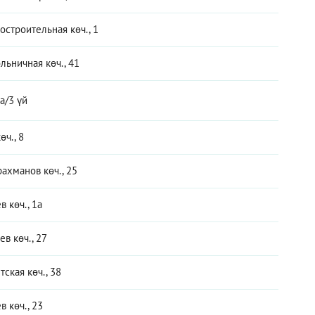
строительная көч., 1
льничная көч., 41
а/3 үй
өч., 8
рахманов көч., 25
в көч., 1а
ев көч., 27
тская көч., 38
 көч., 23