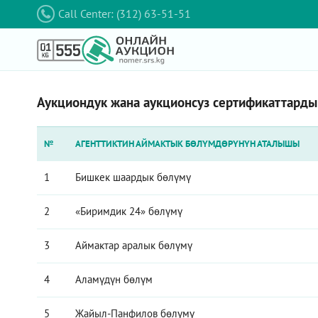
Call Center: (312) 63-51-51
Аукциондук жана аукционсуз сертификаттарды
№
АГЕНТТИКТИН АЙМАКТЫК БӨЛҮМДӨРҮНҮН АТАЛЫШЫ
1
Бишкек шаардык бөлүмү
2
«Биримдик 24» бөлүмү
3
Аймактар аралык бөлүмү
4
Аламүдүн бөлүм
5
Жайыл-Панфилов бөлүмү