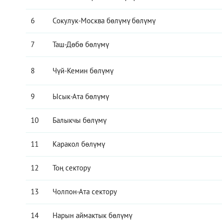
6
Сокулук-Москва бөлүмү бөлүмү
7
Таш-Дөбө бөлүмү
8
Чүй-Кемин бөлүмү
9
Ысык-Ата бөлүмү
10
Балыкчы бөлүмү
11
Каракол бөлүмү
12
Тоң сектору
13
Чолпон-Ата сектору
14
Нарын аймактык бөлүмү