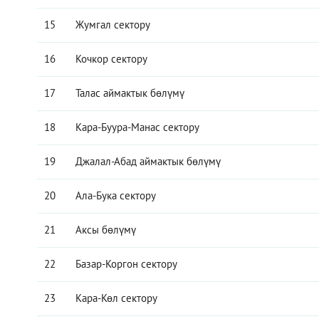
15
Жумгал сектору
16
Кочкор сектору
17
Талас аймактык бөлүмү
18
Кара-Буура-Манас сектору
19
Джалал-Абад аймактык бөлүмү
20
Ала-Бука сектору
21
Аксы бөлүмү
22
Базар-Коргон сектору
23
Кара-Көл сектору