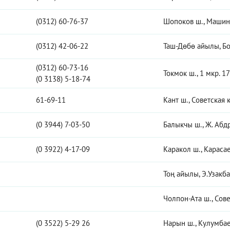
(0312) 60-76-37
Шопоков ш., Машино
(0312) 42-06-22
Таш-Дөбө айылы, Бо
(0312) 60-73-16
Токмок ш., 1 мкр. 17
(0 3138) 5-18-74
61-69-11
Кант ш., Советская к
(0 3944) 7-03-50
Балыкчы ш., Ж. Абд
(0 3922) 4-17-09
Каракол ш., Карасае
Тоң айылы, Э.Узакба
Чолпон-Ата ш., Сове
(0 3522) 5-29 26
Нарын ш., Кулумбаев