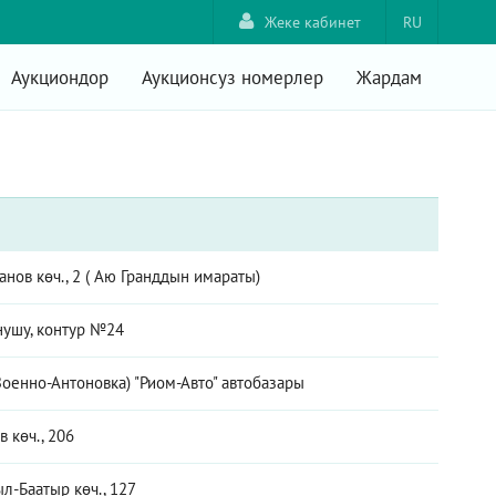
Жеке кабинет
RU
Аукциондор
Аукционсуз номерлер
Жардам
анов көч., 2 ( Аю Гранддын имараты)
нушу, контур №24
оенно-Антоновка) "Риом-Авто" автобазары
 көч., 206
л-Баатыр көч., 127