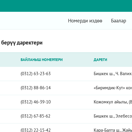
Номерди издөө
Баалар
 берүү даректери
БАЙЛАНЫШ НОМЕРЛЕРИ
ДАРЕГИ
(0312) 63-23-63
Бишкек ш., Ч. Валих
(0312) 88-86-14
«Биримдик-Кут» ко
(0312) 46-39-10
Кожомкул айылы, (В
(0312) 67-85-62
Бишкек ш., Элебесов
(0312) 22-15-42
Кара-Балта ш., Жайы