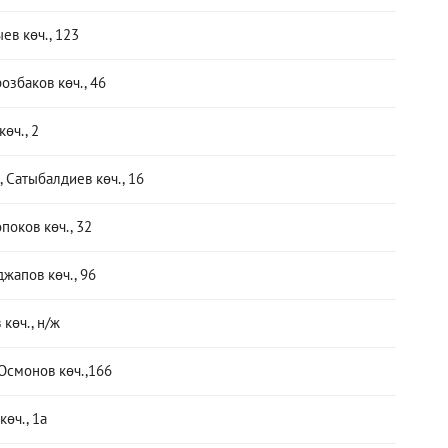
ев көч., 123
озбаков көч., 46
көч., 2
Сатыбалдиев көч., 16
поков көч., 32
джапов көч., 96
көч., н/ж
 Осмонов көч.,166
көч., 1а