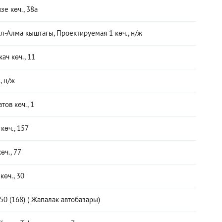
зе көч., 38а
л-Алма кыштагы, Проектируемая 1 көч., н/ж
ач көч., 11
, н/ж
тов көч., 1
көч., 157
өч., 77
көч., 30
50 (168) ( Жапалак автобазары)