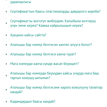
удаалаштыгы
Сертификаттын баасы пластиналарды даярдоого киреби?
Сертификатты жоготуп жибердим. Калыбына келтирүү
үчүн эмне керек? Каякка кайрылышым керек?
Аукцион кайсы сайтта?
Аталышы бар номер белгисин кантип алууга болот?
Аталышы бар номер белгиси канча турат?
Мага номерди канча күндө жасап беришет?
Аталышы бар номерди берүүдөн кайсы учурда мага баш
тартып коюушу ыктымал?
Аталышы бар номер белгисине карата коюулуучу талаптар
кандай?
Кадамдардын баасы кандай?