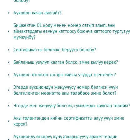
болобу?
Аукцион качан аяктайт?
Бишкектин 01 коду менен номер сатып алып, аны
аймактардагы өзүнүн каттоосу боюнча каттоого тургузуу
мүмкүнбү?
Сертификатты белекке берүүгө болобу?
Байланыш үзүлүп калган болсо, эмне кылуу керек?
Аукцион өтпөгөн катары кайсы учурда эсептелет?
Эгерде аукциондун жеңүүчүсү номер белгиси үчүн
белгиленген мөөнөттө акы төлөбөсө эмне болот?
Эгерде мен жеңүүчү болсом, суммамды каяктан төлөйм?
Акы төлөнгөндөн кийин сертификатты алуу үчүн эмне
керек?
Аукционду өткөрүү күнү аткарылуучу аракеттердин