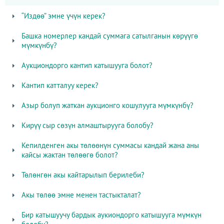
“Издөө” эмне үчүн керек?
Башка номерлер кандай суммага сатылганын көрүүгө
мүмкүнбү?
Аукциондорго кантип катышууга болот?
Кантип катталуу керек?
Азыр болуп жаткан аукционго кошулууга мүмкүнбү?
Кирүү сыр сөзүн алмаштырууга болобу?
Кепилденген акы төлөөнүн суммасы кандай жана аны
кайсы жактан төлөөгө болот?
Төлөнгөн акы кайтарылып берилеби?
Акы төлөө эмне менен тастыкталат?
Бир катышуучу бардык аукиондорго катышууга мүмкүн