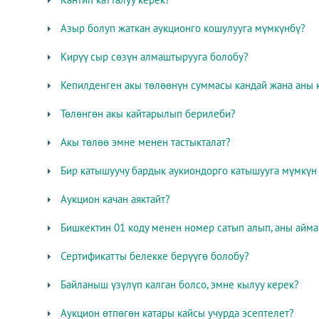
Азыр болуп жаткан аукционго кошулууга мүмкүнбү?
Кирүү сыр сөзүн алмаштырууга болобу?
Кепилденген акы төлөөнүн суммасы кандай жана аны 
Төлөнгөн акы кайтарылып берилеби?
Акы төлөө эмне менен тастыкталат?
Бир катышуучу бардык аукиондорго катышууга мүмкүн
Аукцион качан аяктайт?
Бишкектин 01 коду менен номер сатып алып, аны айма
Сертификатты белекке берүүгө болобу?
Байланыш үзүлүп калган болсо, эмне кылуу керек?
Аукцион өтпөгөн катары кайсы учурда эсептелет?