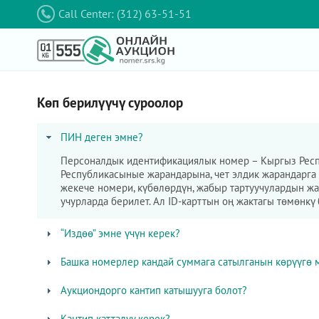
Call Center: (312) 63-51-51
Көп берилүүчү суроолор
ПИН деген эмне?
Персоналдык идентификациялык номер – Кыргыз Респу
Республикасыные жарандарына, чет элдик жарандарга 
жекече номери, күбөлөрдүн, жабыр тартуучулардын ж
учурларда берилет. Ал ID-карттын оң жактагы төмөнкү
“Издөө” эмне үчүн керек?
Башка номерлер кандай суммага сатылганын көрүүгө 
Аукциондорго кантип катышууга болот?
Кантип катталуу керек?