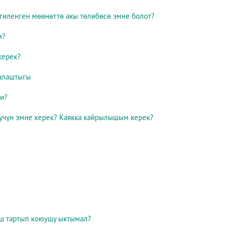
лгиленген мөөнөттө акы төлөбөсө эмне болот?
м?
керек?
аалаштыгы
би?
үчүн эмне керек? Каякка кайрылышым керек?
аш тартып коюушу ыктымал?