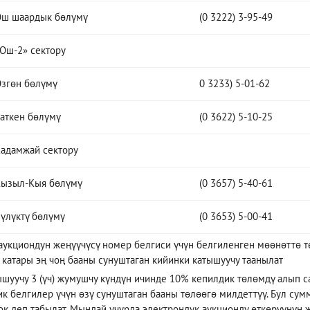
ш шаардык бөлүмү
(0 3222) 3-95-49
Ош-2» сектору
згөн бөлүмү
0 3233) 5-01-62
аткен бөлүмү
(0 3622) 5-10-25
адамжай сектору
ызыл-Кыя бөлүмү
(0 3657) 5-40-61
үлүктү бөлүмү
(0 3653) 5-00-41
аукциондун жеңүүчүсү номер белгиси үчүн белгиленген мөөнөттө тө
 катары эң чоң бааны сунуштаган кийинки катышуучу таанылат
ышуучу 3 (үч) жумушчу күндүн ичинде 10% кепилдик төлөмдү алып с
к белгилер үчүн өзү сунуштаган бааны төлөөгө милдеттүү. Бул сум
ок деп табылат. Мындай учурда электрондук аукционду өткөрүүнүн