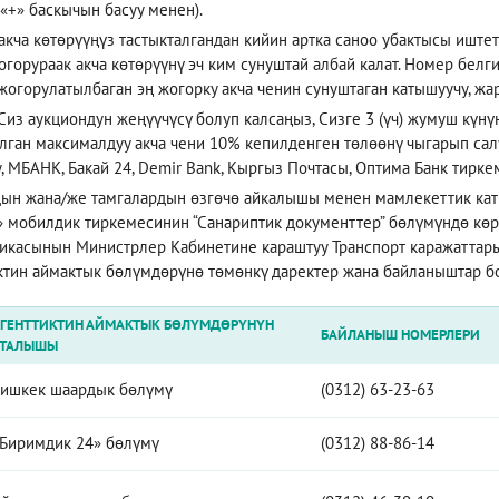
(«+» баскычын басуу менен).
акча көтөрүүңүз тастыкталгандан кийин артка саноо убактысы иштети
огорураак акча көтөрүүнү эч ким сунуштай албай калат. Номер белг
жогорулатылбаган эң жогорку акча ченин сунуштаган катышуучу, жа
Сиз аукциондун жеңүүчүсү болуп калсаңыз, Сизге 3 (үч) жумуш күн
лган максималдуу акча чени 10% кепилденген төлөөнү чыгарып салуу
, МБАНК, Бакай 24, Demir Bank, Кыргыз Почтасы, Оптима Банк тирк
ын жана/же тамгалардын өзгөчө айкалышы менен мамлекеттик кат
» мобилдик тиркемесинин “Санариптик документтер” бөлүмүндө көр
икасынын Министрлер Кабинетине караштуу Транспорт каражаттар
ктин аймактык бөлүмдөрүнө төмөнкү даректер жана байланыштар б
ГЕНТТИКТИН АЙМАКТЫК БӨЛҮМДӨРҮНҮН
БАЙЛАНЫШ НОМЕРЛЕРИ
АТАЛЫШЫ
ишкек шаардык бөлүмү
(0312) 63-23-63
Биримдик 24» бөлүмү
(0312) 88-86-14