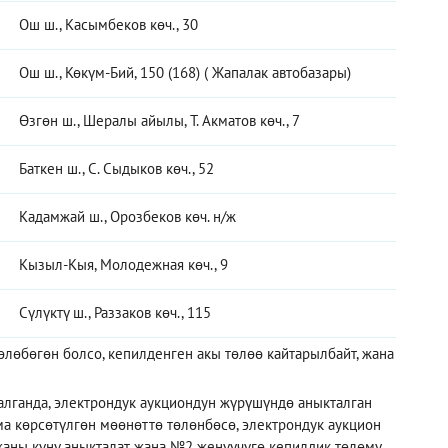
Ош ш., Касымбеков көч., 30
Ош ш., Көкүм-Бий, 150 (168) ( Жапалак автобазары)
Өзгөн ш., Шералы айылы, Т. Акматов көч., 7
Баткен ш., C. Сыдыков көч., 52
Кадамжай ш., Орозбеков көч. н/ж
Кызыл-Кыя, Молодежная көч., 9
Сүлүктү ш., Раззаков көч., 115
лөбөгөн болсо, кепилденген акы төлөө кайтарылбайт, жана
алганда, электрондук аукциондун жүрүшүндө аныкталган
ма көрсөтүлгөн мөөнөттө төлөнбөсө, электрондук аукцион
 жаңы күнү аныкталат жана №2 жеңүүчүгө кепилдик төлөмү