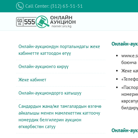
Call Center: (312) 63-51-51
Онлайн-аук
Онлайн-аукциондун порталындагы жеке
кабинетте каттоодон өтүү
www.e.sr
боюнча 
Онлайн-аукционго кирүү
Жеке ка
«Телефо
Жеке кабинет
«Паспор
Онлайн-аукциондорго катышуу
номерин
көрсөтү
Сандардын жана/же тамгалардын өзгөчө
билдирү
айкалышы менен мамлекеттик каттоочу
номердик белгилерин аукцион
өткөрбөстөн сатуу
Онлайн-аук