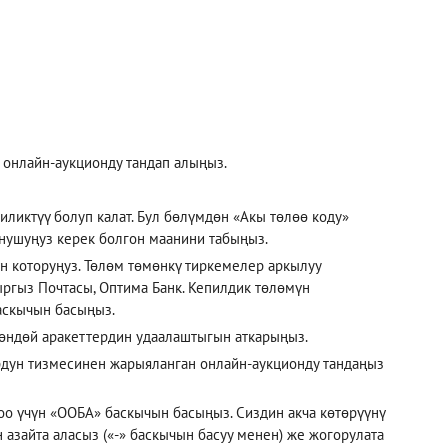
онлайн-аукционду тандап алыңыз.
ликтүү болуп калат. Бул бөлүмдөн «Акы төлөө коду»
онушуңуз керек болгон маанини табыңыз.
 которуңуз. Төлөм төмөнкү тиркемелер аркылуу
Кыргыз Почтасы, Оптима Банк. Кепилдик төлөмүн
баскычын басыңыз.
өндөй аракеттердин удаалаштыгын аткарыңыз.
рдун тизмесинен жарыяланган онлайн-аукционду тандаңыз
оо үчүн «ООБА» баскычын басыңыз. Сиздин акча көтөрүүнү
н азайта аласыз («-» баскычын басуу менен) же жогорулата