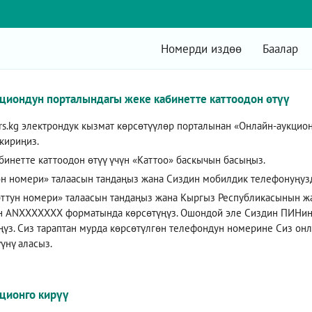
Номерди издөө
Баалар
циондун порталындагы жеке кабинетте каттоодон өтүү
s.kg
электрондук кызмат көрсөтүүлөр порталынан «Онлайн-аукцио
кириңиз.
бинетте каттоодон өтүү үчүн «Каттоо» баскычын басыңыз.
н номери» талаасын тандаңыз жана Сиздин мобилдик телефонуңуз
ттун номери» талаасын тандаңыз жана Кыргыз Республикасынын жа
 ANXXXXXXX форматында көрсөтүңүз. Ошондой эле Сиздин ПИНиң
ңүз. Сиз тараптан мурда көрсөтүлгөн телефондун номерине Сиз онл
үнү аласыз.
ционго кирүү