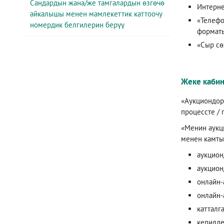
Сандардын жана/же тамгалардын өзгөчө
Интерне
айкалышы менен мамлекеттик каттоочу
«Телефо
номердик белгилерин берүү
форматы
«Сыр сө
Жеке кабин
«Аукциондор
процессте /
«Менин аукц
менен камтып
аукцион
аукцион
онлайн-
онлайн-
катталг
кепилде