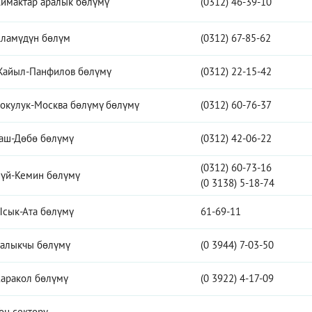
ймактар аралык бөлүмү
(0312) 46-39-10
ламүдүн бөлүм
(0312) 67-85-62
айыл-Панфилов бөлүмү
(0312) 22-15-42
окулук-Москва бөлүмү бөлүмү
(0312) 60-76-37
аш-Дөбө бөлүмү
(0312) 42-06-22
(0312) 60-73-16
үй-Кемин бөлүмү
(0 3138) 5-18-74
сык-Ата бөлүмү
61-69-11
алыкчы бөлүмү
(0 3944) 7-03-50
аракол бөлүмү
(0 3922) 4-17-09
оң сектору