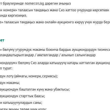
т браузеринде nomer.srs.kg дарегин ачыңыз
н номери» талаасын тандаңыз жана Сиз каттоо учурунда көрсөткө
нда киргизиңиз.
з» талаасын тандаңыз жана онлайн-аукционго кирүү үчүн мурда бер
ет
» бөлүмү утурумдук макамы боюнча бардык аукциондордун тизмеси
 пландаштырылгандар / аякталгандар / алынып салынгандар
иондорум» бөлүмү Сиз аларда катышуучу катары катталган аукцион
 турат:
дун лоту (аймагы, номери, сериясы);
дун макамы;
аукциондун башталган күнү жана убактысы;
аукциондун старттык баасы;
ан катышуучулардын саны;
нген акыны төлөө үчүн коду;