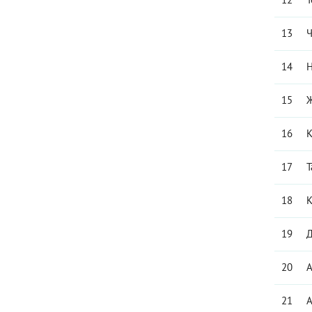
13
Ч
14
Н
15
Ж
16
К
17
Т
18
К
19
Д
20
А
21
А