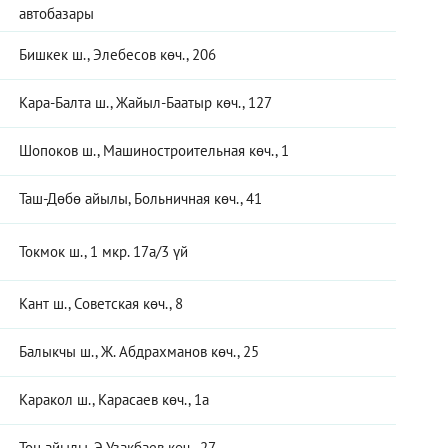
автобазары
Бишкек ш., Элебесов көч., 206
Кара-Балта ш., Жайыл-Баатыр көч., 127
Шопоков ш., Машиностроительная көч., 1
Таш-Дөбө айылы, Больничная көч., 41
Токмок ш., 1 мкр. 17а/3 үй
Кант ш., Советская көч., 8
Балыкчы ш., Ж. Абдрахманов көч., 25
Каракол ш., Карасаев көч., 1а
Тоң айылы, Э.Узакбаев көч., 27