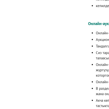
кепилде
Онлайн-ау
Онлайн-
Аукцион
Тандалг
Сиз тар
талаасы
Онлайн-
жүргүзү
которго
Онлайн-
В разде
жана он
Акча кө
тастыкт