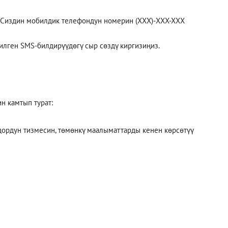
н Сиздин мобилдик телефондун номерин (XXX)-XXX-XXX
илген SMS-билдирүүдөгү сыр сөздү киргизиңиз.
н камтып турат:
дордун тизмесин, төмөнкү маалыматтарды кенен көрсөтүү