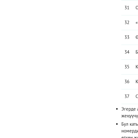
31
О
32
«
33
Ө
34
Б
35
К
36
К
37
С
Эгерде 
жеңүүчү
Бул кат
номерди
өткөн ж