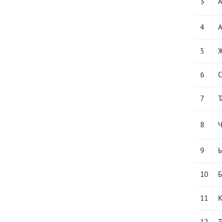
3
А
4
А
5
Ж
6
С
7
Т
8
Ч
9
Ы
10
Б
11
К
12
Т