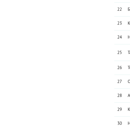
22
Б
23
К
24
Н
25
Т
26
Т
27
О
28
А
29
К
30
Н