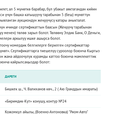
лет, ал 5 мүнөткө барабар, бул убакыт аяктагандан кийин
иси үчүн башка катышуучу тарабынан 5 (беш) мүнөттүн
рыяланган аукциондун жеңүүчүсү катары аныкталат.
үнүн ичинде сертификаттын баасын (Жеңүүчү тарабынан
 менен) төлөө зарыл болот. Төлөөнү Элдик Банк, О Деньги,
емелери аркылуу ишке ашырса болот.
тоочу номердик белгилерге берилген сертификаттар
үнөт». Сертификаттарга тиешелүү суроолор боюнча Кыргыз
ын жана айдоочулук курамды каттоо боюнча мамлекеттик
оюнча кайрылсаңыздар болот:
ДАРЕГИ
Бишкек ш., Ч. Валиханов көч., 2 ( Аю Гранддын имараты)
«Биримдик-Кут» конушу, контур №24
Кожомкул айылы, (Военно-Антоновка) "Риом-Авто"