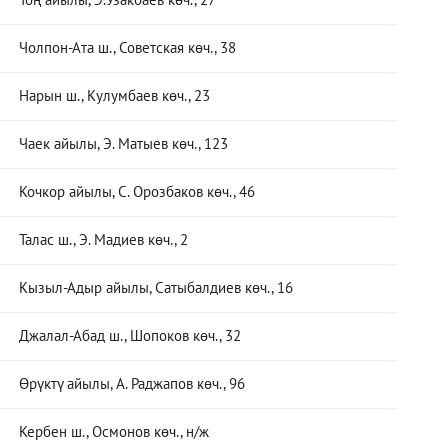
Чолпон-Ата ш., Советская көч., 38
Нарын ш., Кулумбаев көч., 23
Чаек айылы, Э. Матыев көч., 123
Кочкор айылы, С. Орозбаков көч., 46
Талас ш., Э. Мадиев көч., 2
Кызыл-Адыр айылы, Сатыбалдиев көч., 16
Джалал-Абад ш., Шопоков көч., 32
Өрүктү айылы, А. Раджапов көч., 96
Кербен ш., Осмонов көч., н/ж