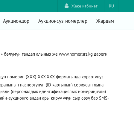
Жеке кабинет
RU
Аукциондор
Аукционсуз номерлер
Жардам
н» бөлүмүн тандап алыңыз же
www.nomer.srs.kg
дареги
дун номерин (XXX)-XXX-XXX форматында көрсөтүңүз.
ранынын паспортунун (ID картынын) сериясын жана
изди (персоналдык идентификациялык номериңизди)
айн-аукционго андан ары кирүү үчүн сыр сөзү бар SMS-