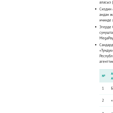
аласыз 
Сиздин 
андан ж
ичинде 
Эгерде 
сунушта
MegaPay
Сандард
«Тундук
Республ
агентти
А
№
1
Б
2
«