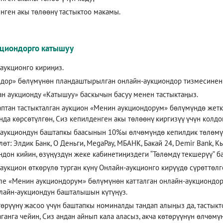
нген акы төлөөнү тастыктоо макамы.
кциондорго катышуу
аукционго кириңиз.
дор» бөлүмүнөн пландаштырылган онлайн-аукциондор тизмесинен 
ан аукционду «Катышуу» баскычын басуу менен тастыктаңыз.
аптан тастыкталган аукцион «Менин аукциондорум» бөлүмүндө жетки
нда көрсөтүлгөн, Сиз кепилденген акы төлөөнү киргизүү үчүн колд
аукциондун баштапкы баасынын 10%ы өлчөмүндө кепилдик төлөмүн
лөт: Элдик Банк, О Деньги, MegaPay, МБАНК, Бакай 24, Demir Bank, 
ндон кийин, өзүңүздүн жеке кабинетиңиздеги “Төлөмдү текшерүү” 
аукцион өткөрүлө турган күнү
Онлайн-аукционго кирүүдө
сүрөттөлг
ле «Менин аукциондорум» бөлүмүнөн катталган онлайн-аукциондо
лайн-аукциондун башталышын күтүңүз.
төрүүнү жасоо үчүн баштапкы номиналды тандап алыңыз да, тастыкт
аганга чейин, Сиз андан айнып кала аласыз, акча көтөрүүнүн өлчөмү