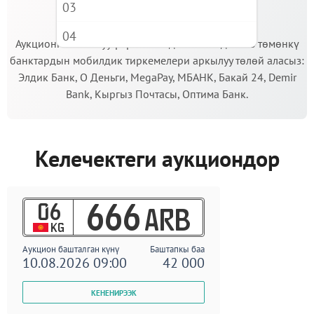
03
МААНИЛҮҮ!
04
Аукционго катышуу үчүн кепилдик салымды Сиз төмөнкү
банктардын мобилдик тиркемелери аркылуу төлөй аласыз:
05
Элдик Банк, О Деньги, MegaPay, МБАНК, Бакай 24, Demir
06
Bank, Кыргыз Почтасы, Оптима Банк.
07
08
Келечектеги аукциондор
09
06
666
ARB
KG
Аукцион башталган күнү
Баштапкы баа
10.08.2026 09:00
42 000