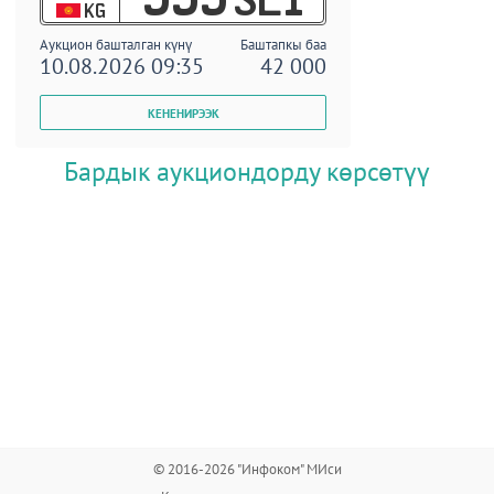
KG
Аукцион башталган күнү
Баштапкы баа
10.08.2026 09:35
42 000
Бардык аукциондорду көрсөтүү
© 2016-2026 "Инфоком" МИси