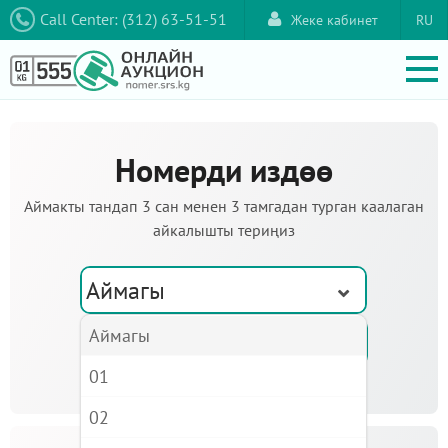
Call Center: (312) 63-51-51
Жеке кабинет
RU
Номерди издөө
Аймакты тандап 3 сан менен 3 тамгадан турган каалаган
айкалышты териңиз
Аймагы
Аймагы
01
02