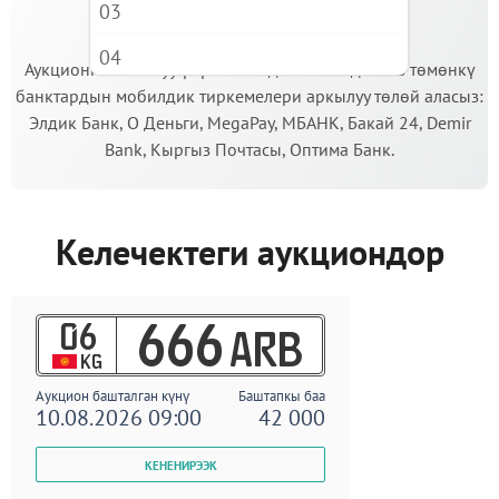
03
МААНИЛҮҮ!
04
Аукционго катышуу үчүн кепилдик салымды Сиз төмөнкү
банктардын мобилдик тиркемелери аркылуу төлөй аласыз:
05
Элдик Банк, О Деньги, MegaPay, МБАНК, Бакай 24, Demir
06
Bank, Кыргыз Почтасы, Оптима Банк.
07
08
Келечектеги аукциондор
09
06
666
ARB
KG
Аукцион башталган күнү
Баштапкы баа
10.08.2026 09:00
42 000