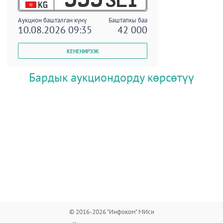
KG
Аукцион башталган күнү
Баштапкы баа
10.08.2026 09:35
42 000
Бардык аукциондорду көрсөтүү
© 2016-2026 "Инфоком" МИси