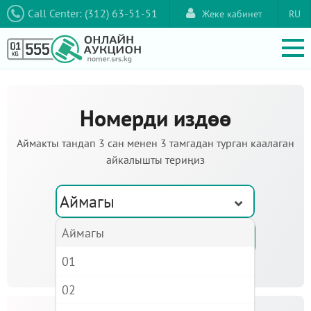
Call Center: (312) 63-51-51
Жеке кабинет
RU
Номерди издөө
Аймакты тандап 3 сан менен 3 тамгадан турган каалаган
айкалышты териңиз
Аймагы
Аймагы
01
02