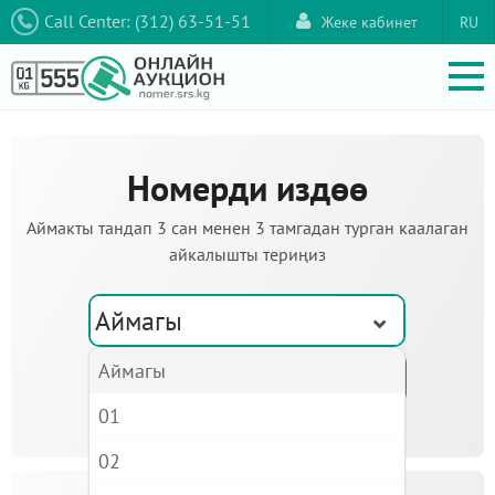
Call Center: (312) 63-51-51
Жеке кабинет
RU
Номерди издөө
Аймакты тандап 3 сан менен 3 тамгадан турган каалаган
айкалышты териңиз
Аймагы
Аймагы
01
02