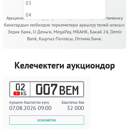
03
МААНИЛҮҮ!
04
Аукционго катышуу үчүн кепилдик салымды Сиз төмөнкү
банктардын мобилдик тиркемелери аркылуу төлөй аласыз:
05
Элдик Банк, О Деньги, MegaPay, МБАНК, Бакай 24, Demir
06
Bank, Кыргыз Почтасы, Оптима Банк.
07
08
Келечектеги аукциондор
09
02
007
BEM
KG
Аукцион башталган күнү
Баштапкы баа
07.08.2026 09:00
32 000