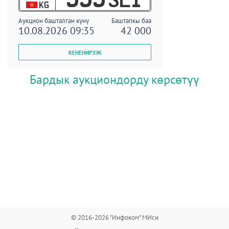
KG
Аукцион башталган күнү
Баштапкы баа
10.08.2026 09:35
42 000
Бардык аукциондорду көрсөтүү
© 2016-2026 "Инфоком" МИси