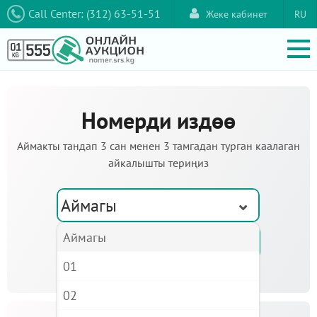
Call Center: (312) 63-51-51
Жеке кабинет
RU
Номерди издөө
Аймакты тандап 3 сан менен 3 тамгадан турган каалаган
айкалышты териңиз
Аймагы
Аймагы
01
02