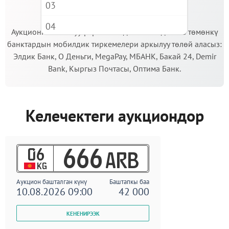
03
МААНИЛҮҮ!
04
Аукционго катышуу үчүн кепилдик салымды Сиз төмөнкү
банктардын мобилдик тиркемелери аркылуу төлөй аласыз:
05
Элдик Банк, О Деньги, MegaPay, МБАНК, Бакай 24, Demir
06
Bank, Кыргыз Почтасы, Оптима Банк.
07
08
Келечектеги аукциондор
09
06
666
ARB
KG
Аукцион башталган күнү
Баштапкы баа
10.08.2026 09:00
42 000