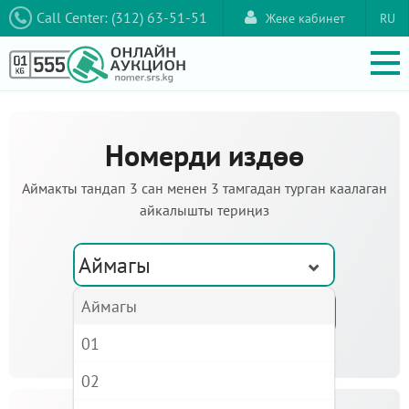
Call Center: (312) 63-51-51
Жеке кабинет
RU
Номерди издөө
Аймакты тандап 3 сан менен 3 тамгадан турган каалаган
айкалышты териңиз
Аймагы
Аймагы
01
02