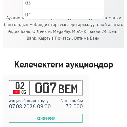
03
МААНИЛҮҮ!
04
Аукционго катышуу үчүн кепилдик салымды Сиз төмөнкү
банктардын мобилдик тиркемелери аркылуу төлөй аласыз:
05
Элдик Банк, О Деньги, MegaPay, МБАНК, Бакай 24, Demir
06
Bank, Кыргыз Почтасы, Оптима Банк.
07
08
Келечектеги аукциондор
09
02
007
BEM
KG
Аукцион башталган күнү
Баштапкы баа
07.08.2026 09:00
32 000