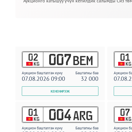
Аукционго катышуу үчүн кепилдик салымды Сиз төм
02
01
007
BEM
KG
KG
Аукцион башталган күнү
Баштапкы баа
Аукцион б
07.08.2026 09:00
32 000
07.08.
01
07
004
ARG
KG
KG
Аукцион башталган күнү
Баштапкы баа
Аукцион б