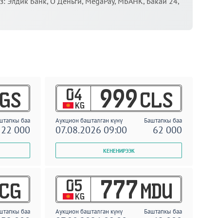
 Элдик Банк, О Деньги, MegaPay, МБАНК, Бакай 24,
04
999
GS
CLS
KG
штапкы баа
Аукцион башталган күнү
Баштапкы баа
22 000
07.08.2026 09:00
62 000
05
777
CG
MDU
KG
штапкы баа
Аукцион башталган күнү
Баштапкы баа