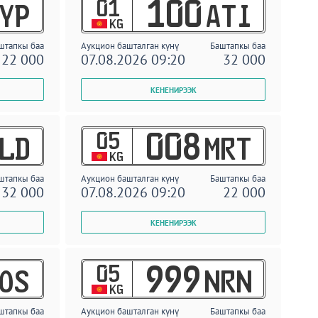
01
100
YP
ATI
KG
штапкы баа
Аукцион башталган күнү
Баштапкы баа
22 000
07.08.2026 09:20
32 000
05
008
LD
MRT
KG
штапкы баа
Аукцион башталган күнү
Баштапкы баа
32 000
07.08.2026 09:20
22 000
05
999
OS
NRN
KG
штапкы баа
Аукцион башталган күнү
Баштапкы баа