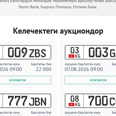
өнкү банктардын мобилдик тиркемелери аркылуу төлөй аласыз:
Demir Bank, Кыргыз Почтасы, Оптима Банк.
Келечектеги аукциондор
03
009
003
ZBS
G
KG
ашталган күнү
Баштапкы баа
Аукцион башталган күнү
Ба
2026 09:00
22 000
07.08.2026 09:00
08
777
700
JBN
C
KG
ашталган күнү
Баштапкы баа
Аукцион башталган күнү
Ба