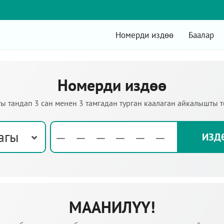
Номерди издөө
Баалар
Номерди издөө
ы тандап 3 сан менен 3 тамгадан турган каалаган айкалышты 
агы
МААНИЛҮҮ!