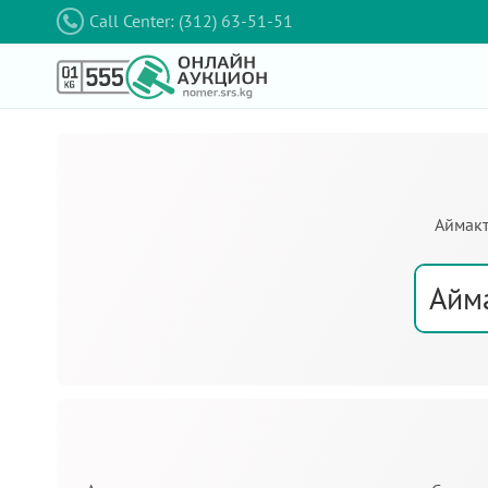
Call Center: (312) 63-51-51
Аймакт
Айм