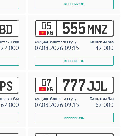
05
555
BD
MNZ
KG
штапкы баа
Аукцион башталган күнү
Баштапкы баа
22 000
07.08.2026 09:15
42 000
07
777
PS
JJL
KG
штапкы баа
Аукцион башталган күнү
Баштапкы баа
62 000
07.08.2026 09:15
62 000