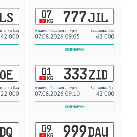
07
777
LS
JIL
KG
штапкы баа
Аукцион башталган күнү
Баштапкы баа
42 000
07.08.2026 09:05
62 000
01
333
OE
ZID
KG
штапкы баа
Аукцион башталган күнү
Баштапкы баа
22 000
07.08.2026 09:10
42 000
09
999
DQ
DAU
KG