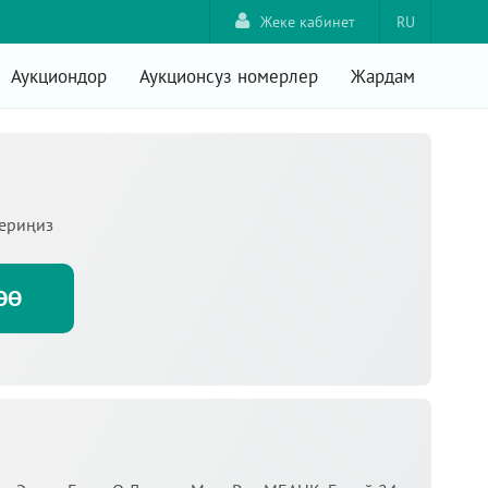
Жеке кабинет
RU
Аукциондор
Аукционсуз номерлер
Жардам
териңиз