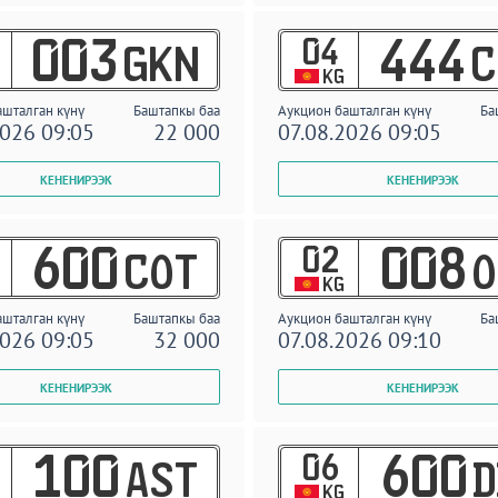
04
003
444
GKN
C
KG
ашталган күнү
Баштапкы баа
Аукцион башталган күнү
Ба
2026 09:05
22 000
07.08.2026 09:05
02
600
008
COT
O
KG
ашталган күнү
Баштапкы баа
Аукцион башталган күнү
Ба
2026 09:05
32 000
07.08.2026 09:10
06
100
600
AST
D
KG