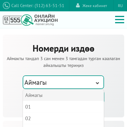
Call Center: (312) 63-51-51
Жеке кабинет
RU
Номерди издөө
Аймакты тандап 3 сан менен 3 тамгадан турган каалаган
айкалышты териңиз
Аймагы
Аймагы
01
02