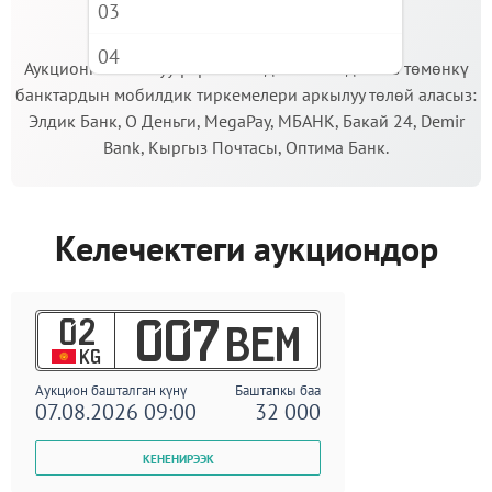
03
МААНИЛҮҮ!
04
Аукционго катышуу үчүн кепилдик салымды Сиз төмөнкү
банктардын мобилдик тиркемелери аркылуу төлөй аласыз:
05
Элдик Банк, О Деньги, MegaPay, МБАНК, Бакай 24, Demir
06
Bank, Кыргыз Почтасы, Оптима Банк.
07
08
Келечектеги аукциондор
09
02
007
BEM
KG
Аукцион башталган күнү
Баштапкы баа
07.08.2026 09:00
32 000