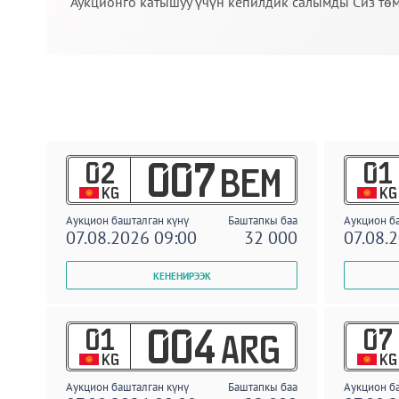
Аукционго катышуу үчүн кепилдик салымды Сиз төм
02
01
007
BEM
KG
KG
Аукцион башталган күнү
Баштапкы баа
Аукцион б
07.08.2026 09:00
32 000
07.08.
01
07
004
ARG
KG
KG
Аукцион башталган күнү
Баштапкы баа
Аукцион б