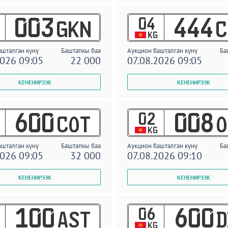
04
003
444
GKN
C
KG
ашталган күнү
Баштапкы баа
Аукцион башталган күнү
Ба
2026 09:05
22 000
07.08.2026 09:05
02
600
008
COT
O
KG
ашталган күнү
Баштапкы баа
Аукцион башталган күнү
Ба
2026 09:05
32 000
07.08.2026 09:10
06
100
600
AST
D
KG