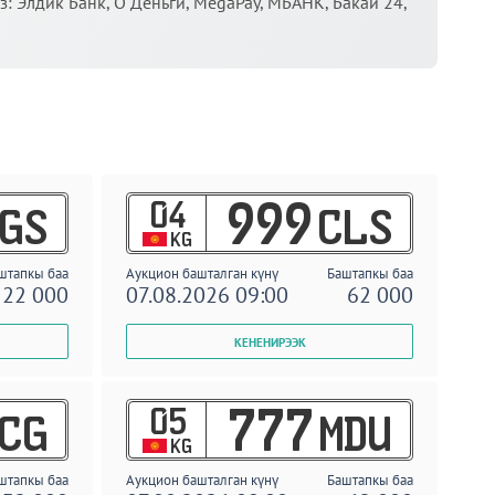
 Элдик Банк, О Деньги, MegaPay, МБАНК, Бакай 24,
04
999
GS
CLS
KG
штапкы баа
Аукцион башталган күнү
Баштапкы баа
22 000
07.08.2026 09:00
62 000
05
777
CG
MDU
KG
штапкы баа
Аукцион башталган күнү
Баштапкы баа