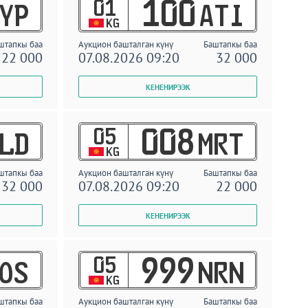
01
100
YP
ATI
KG
штапкы баа
Аукцион башталган күнү
Баштапкы баа
22 000
07.08.2026 09:20
32 000
05
008
LD
MRT
KG
штапкы баа
Аукцион башталган күнү
Баштапкы баа
32 000
07.08.2026 09:20
22 000
05
999
OS
NRN
KG
штапкы баа
Аукцион башталган күнү
Баштапкы баа