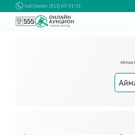
Call Center: (312) 63-51-51
Аймакт
Айм