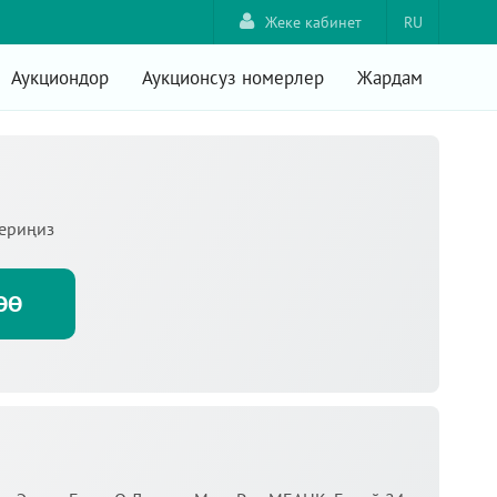
Жеке кабинет
RU
Аукциондор
Аукционсуз номерлер
Жардам
териңиз