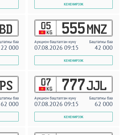
05
555
BD
MNZ
KG
штапкы баа
Аукцион башталган күнү
Баштапкы баа
22 000
07.08.2026 09:15
42 000
07
777
PS
JJL
KG
штапкы баа
Аукцион башталган күнү
Баштапкы баа
62 000
07.08.2026 09:15
62 000