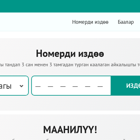
Номерди издөө
Баалар
Номерди издөө
ы тандап 3 сан менен 3 тамгадан турган каалаган айкалышты 
агы
МААНИЛҮҮ!