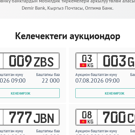
өнкү банктардын мобилдик тиркемелери аркылуу төлөй аласыз:
Demir Bank, Кыргыз Почтасы, Оптима Банк.
Келечектеги аукциондор
03
009
003
ZBS
G
KG
ашталган күнү
Баштапкы баа
Аукцион башталган күнү
Ба
2026 09:00
22 000
07.08.2026 09:00
08
777
700
JBN
C
KG
ашталган күнү
Баштапкы баа
Аукцион башталган күнү
Ба