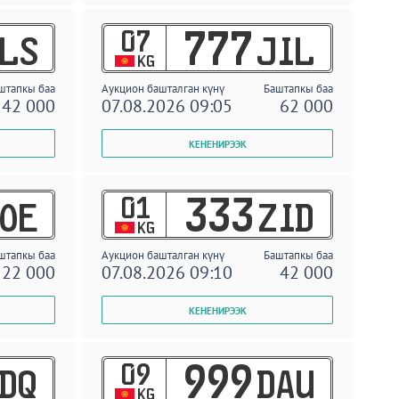
07
777
LS
JIL
KG
штапкы баа
Аукцион башталган күнү
Баштапкы баа
42 000
07.08.2026 09:05
62 000
01
333
OE
ZID
KG
штапкы баа
Аукцион башталган күнү
Баштапкы баа
22 000
07.08.2026 09:10
42 000
09
999
DQ
DAU
KG