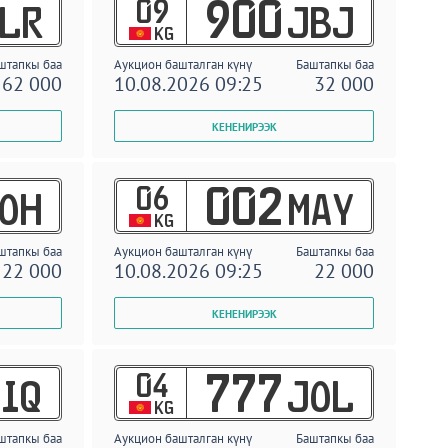
09
900
LR
JBJ
KG
штапкы баа
Аукцион башталган күнү
Баштапкы баа
62 000
10.08.2026 09:25
32 000
06
002
OH
MAY
KG
штапкы баа
Аукцион башталган күнү
Баштапкы баа
22 000
10.08.2026 09:25
22 000
04
777
IQ
JOL
KG
штапкы баа
Аукцион башталган күнү
Баштапкы баа