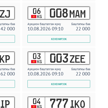
06
008
ZJ
MAM
KG
штапкы баа
Аукцион башталган күнү
Баштапкы баа
42 000
10.08.2026 09:10
22 000
03
003
KP
ZEE
KG
штапкы баа
Аукцион башталган күнү
Баштапкы баа
62 000
10.08.2026 09:10
22 000
04
777
IP
IKO
KG