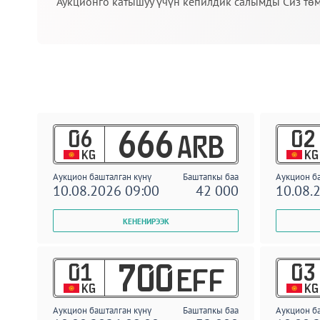
Аукционго катышуу үчүн кепилдик салымды Сиз төм
06
02
666
ARB
KG
KG
Аукцион башталган күнү
Баштапкы баа
Аукцион б
10.08.2026 09:00
42 000
10.08.
01
03
700
EFF
KG
KG
Аукцион башталган күнү
Баштапкы баа
Аукцион б