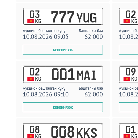
03
02
777
YUG
KG
KG
Аукцион башталган күнү
Баштапкы баа
Аукцион б
10.08.2026 09:05
62 000
10.08.
02
09
001
MAI
KG
KG
Аукцион башталган күнү
Баштапкы баа
Аукцион б
10.08.2026 09:10
62 000
10.08.
08
01
008
KKS
KG
KG