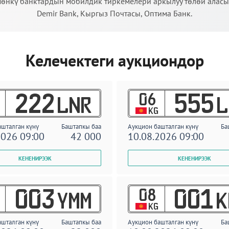
өнкү банктардын мобилдик тиркемелери аркылуу төлөй аласыз:
Demir Bank, Кыргыз Почтасы, Оптима Банк.
Келечектеги аукциондор
06
222
555
LNR
L
KG
ашталган күнү
Баштапкы баа
Аукцион башталган күнү
Ба
2026 09:00
42 000
10.08.2026 09:00
08
003
001
YMM
K
KG
ашталган күнү
Баштапкы баа
Аукцион башталган күнү
Ба