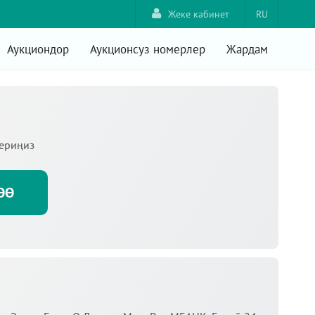
Жеке кабинет
RU
Аукциондор
Аукционсуз номерлер
Жардам
териңиз