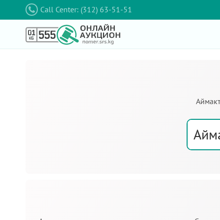
Call Center: (312) 63-51-51
Аймакт
Айм