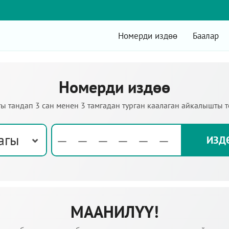
Номерди издөө
Баалар
Номерди издөө
ы тандап 3 сан менен 3 тамгадан турган каалаган айкалышты 
агы
МААНИЛҮҮ!