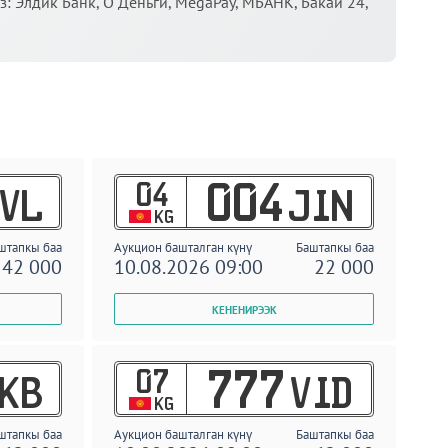
 Элдик Банк, О Деньги, MegaPay, МБАНК, Бакай 24,
04
004
VL
JIN
KG
штапкы баа
Аукцион башталган күнү
Баштапкы баа
42 000
10.08.2026 09:00
22 000
07
777
KB
VID
KG
штапкы баа
Аукцион башталган күнү
Баштапкы баа