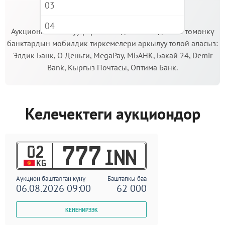
03
МААНИЛҮҮ!
04
Аукционго катышуу үчүн кепилдик салымды Сиз төмөнкү
банктардын мобилдик тиркемелери аркылуу төлөй аласыз:
05
Элдик Банк, О Деньги, MegaPay, МБАНК, Бакай 24, Demir
06
Bank, Кыргыз Почтасы, Оптима Банк.
07
08
Келечектеги аукциондор
09
02
777
INN
KG
Аукцион башталган күнү
Баштапкы баа
06.08.2026 09:00
62 000