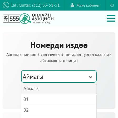
Call Center: (312) 63-51-51
Жеке кабинет
RU
Номерди издөө
Аймакты тандап 3 сан менен 3 тамгадан турган каалаган
айкалышты териңиз
Аймагы
Аймагы
01
02