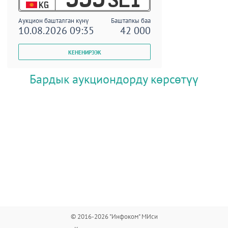
KG
Аукцион башталган күнү
Баштапкы баа
10.08.2026 09:35
42 000
Бардык аукциондорду көрсөтүү
© 2016-2026 "Инфоком" МИси