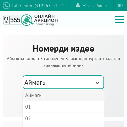
Call Center: (312) 63-51-51
Жеке кабинет
RU
Номерди издөө
Аймакты тандап 3 сан менен 3 тамгадан турган каалаган
айкалышты териңиз
Аймагы
Аймагы
01
02