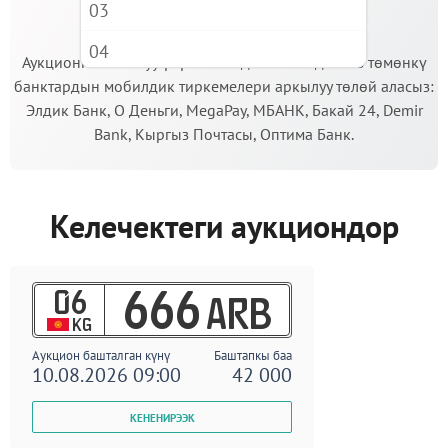
03
МААНИЛҮҮ!
04
Аукционго катышуу үчүн кепилдик салымды Сиз төмөнкү
банктардын мобилдик тиркемелери аркылуу төлөй аласыз:
05
Элдик Банк, О Деньги, MegaPay, МБАНК, Бакай 24, Demir
06
Bank, Кыргыз Почтасы, Оптима Банк.
07
08
Келечектеги аукциондор
09
06
666
ARB
KG
Аукцион башталган күнү
Баштапкы баа
10.08.2026 09:00
42 000