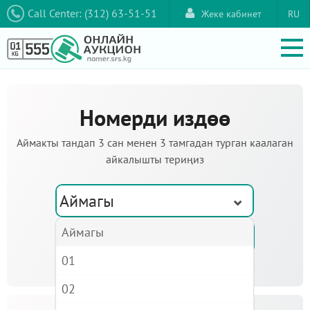
Call Center: (312) 63-51-51
Жеке кабинет
RU
Номерди издөө
Аймакты тандап 3 сан менен 3 тамгадан турган каалаган
айкалышты териңиз
Аймагы
Аймагы
01
02