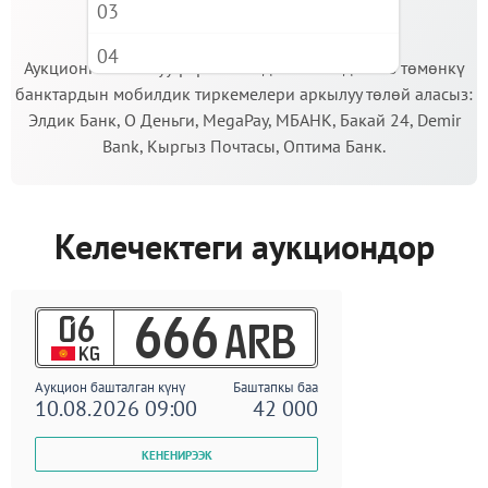
03
МААНИЛҮҮ!
04
Аукционго катышуу үчүн кепилдик салымды Сиз төмөнкү
банктардын мобилдик тиркемелери аркылуу төлөй аласыз:
05
Элдик Банк, О Деньги, MegaPay, МБАНК, Бакай 24, Demir
06
Bank, Кыргыз Почтасы, Оптима Банк.
07
08
Келечектеги аукциондор
09
06
666
ARB
KG
Аукцион башталган күнү
Баштапкы баа
10.08.2026 09:00
42 000