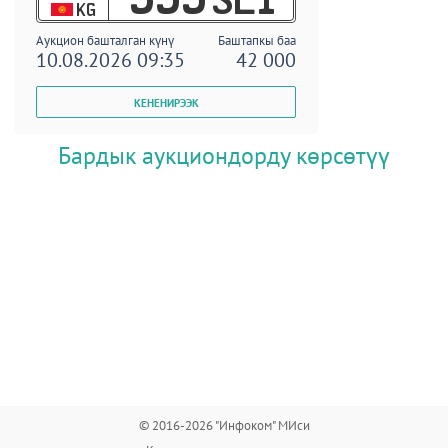
KG
Аукцион башталган күнү
Баштапкы баа
10.08.2026 09:35
42 000
Бардык аукциондорду көрсөтүү
© 2016-2026 "Инфоком" МИси