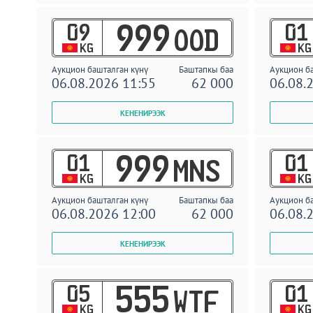
09
01
999
OOD
KG
KG
Аукцион башталган күнү
Баштапкы баа
Аукцион б
06.08.2026 11:55
62 000
06.08.
01
01
999
MNS
KG
KG
Аукцион башталган күнү
Баштапкы баа
Аукцион б
06.08.2026 12:00
62 000
06.08.
05
01
555
WTF
KG
KG