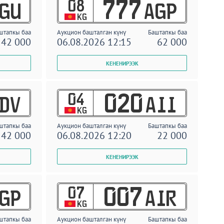
08
777
GU
AGP
KG
штапкы баа
Аукцион башталган күнү
Баштапкы баа
42 000
06.08.2026 12:15
62 000
04
020
DV
AII
KG
штапкы баа
Аукцион башталган күнү
Баштапкы баа
42 000
06.08.2026 12:20
22 000
07
007
GP
AIR
KG
штапкы баа
Аукцион башталган күнү
Баштапкы баа