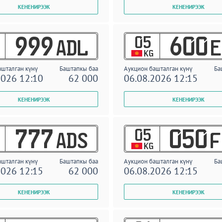
05
999
600
ADL
E
KG
ашталган күнү
Баштапкы баа
Аукцион башталган күнү
Ба
2026 12:10
62 000
06.08.2026 12:15
05
777
050
ADS
F
KG
ашталган күнү
Баштапкы баа
Аукцион башталган күнү
Ба
2026 12:15
62 000
06.08.2026 12:15