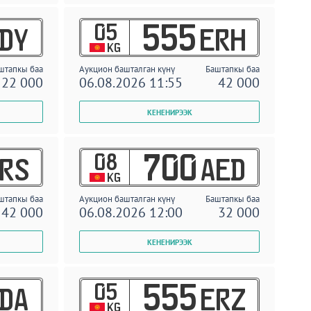
05
555
DY
ERH
KG
штапкы баа
Аукцион башталган күнү
Баштапкы баа
22 000
06.08.2026 11:55
42 000
08
700
RS
AED
KG
штапкы баа
Аукцион башталган күнү
Баштапкы баа
42 000
06.08.2026 12:00
32 000
05
555
DA
ERZ
KG