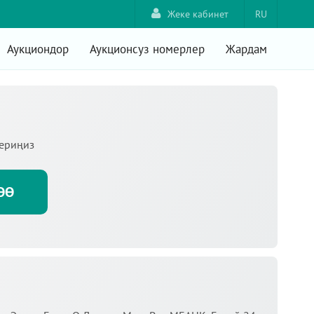
Жеке кабинет
RU
Аукциондор
Аукционсуз номерлер
Жардам
териңиз