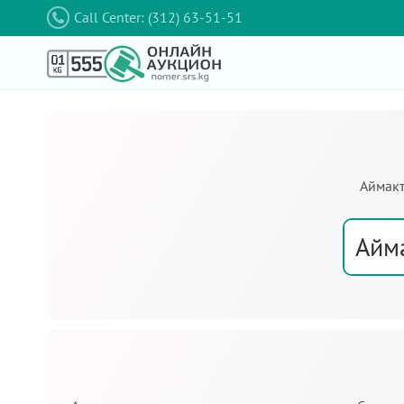
Call Center: (312) 63-51-51
Аймакт
Айм