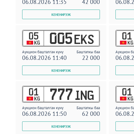
06.08.2026 11:35
42 000
06.08.
05
01
005
EKS
KG
KG
Аукцион башталган күнү
Баштапкы баа
Аукцион б
06.08.2026 11:40
22 000
06.08.
01
01
777
ING
KG
KG
Аукцион башталган күнү
Баштапкы баа
Аукцион б
06.08.2026 11:50
62 000
06.08.