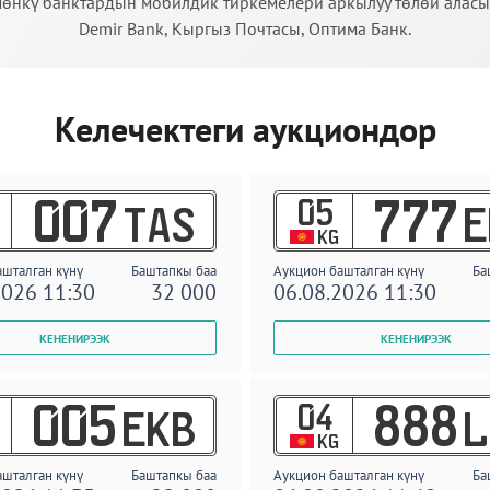
өнкү банктардын мобилдик тиркемелери аркылуу төлөй аласыз:
Demir Bank, Кыргыз Почтасы, Оптима Банк.
Келечектеги аукциондор
05
007
777
TAS
E
KG
ашталган күнү
Баштапкы баа
Аукцион башталган күнү
Ба
2026 11:30
32 000
06.08.2026 11:30
04
005
888
EKB
L
KG
ашталган күнү
Баштапкы баа
Аукцион башталган күнү
Ба