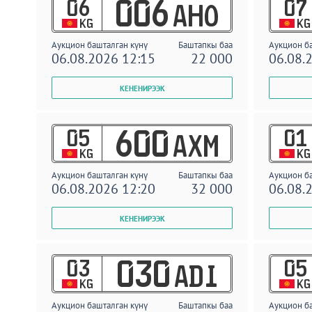
06
07
006
AHO
KG
KG
Аукцион башталган күнү
Баштапкы баа
Аукцион б
06.08.2026 12:15
22 000
06.08.
05
01
600
AXM
KG
KG
Аукцион башталган күнү
Баштапкы баа
Аукцион б
06.08.2026 12:20
32 000
06.08.
03
05
030
ADI
KG
KG
Аукцион башталган күнү
Баштапкы баа
Аукцион б