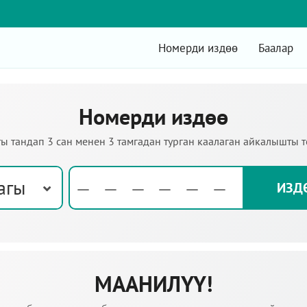
Номерди издөө
Баалар
Номерди издөө
ы тандап 3 сан менен 3 тамгадан турган каалаган айкалышты 
агы
МААНИЛҮҮ!