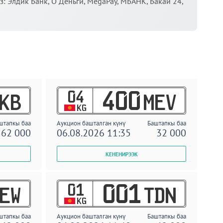
 Элдик Банк, О Деньги, MegaPay, МБАНК, Бакай 24,
04
400
KB
MEV
KG
штапкы баа
Аукцион башталган күнү
Баштапкы баа
62 000
06.08.2026 11:35
32 000
01
001
EW
TDN
KG
штапкы баа
Аукцион башталган күнү
Баштапкы баа