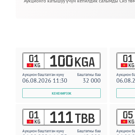
Аукционго катышуу үчүн кепилдик салымды Сиз төм
01
01
100
KGA
KG
KG
Аукцион башталган күнү
Баштапкы баа
Аукцион б
06.08.2026 11:30
32 000
06.08.
01
05
111
TBB
KG
KG
Аукцион башталган күнү
Баштапкы баа
Аукцион б