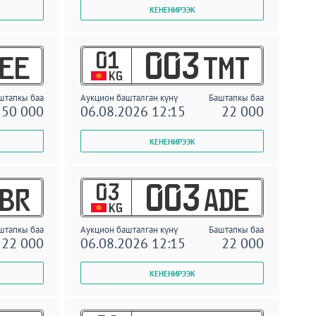
01
003
EE
TMT
KG
штапкы баа
Аукцион башталган күнү
Баштапкы баа
50 000
06.08.2026 12:15
22 000
03
003
BR
ADE
KG
штапкы баа
Аукцион башталган күнү
Баштапкы баа
22 000
06.08.2026 12:15
22 000