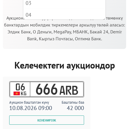
03
МААНИЛҮҮ!
04
Аукционго катышуу үчүн кепилдик салымды Сиз төмөнкү
банктардын мобилдик тиркемелери аркылуу төлөй аласыз:
05
Элдик Банк, О Деньги, MegaPay, МБАНК, Бакай 24, Demir
06
Bank, Кыргыз Почтасы, Оптима Банк.
07
08
Келечектеги аукциондор
09
06
666
ARB
KG
Аукцион башталган күнү
Баштапкы баа
10.08.2026 09:00
42 000