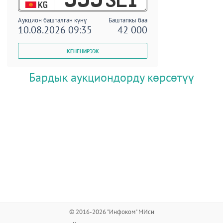
KG
Аукцион башталган күнү
Баштапкы баа
10.08.2026 09:35
42 000
Бардык аукциондорду көрсөтүү
© 2016-2026 "Инфоком" МИси