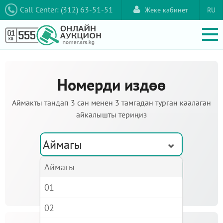
Call Center: (312) 63-51-51
Жеке кабинет
RU
Номерди издөө
Аймакты тандап 3 сан менен 3 тамгадан турган каалаган
айкалышты териңиз
Аймагы
Аймагы
01
02