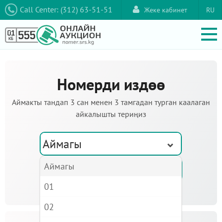
Call Center: (312) 63-51-51
Жеке кабинет
RU
Номерди издөө
Аймакты тандап 3 сан менен 3 тамгадан турган каалаган
айкалышты териңиз
Аймагы
Аймагы
01
02