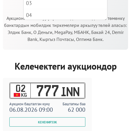
03
МААНИЛҮҮ!
04
Аукционго катышуу үчүн кепилдик салымды Сиз төмөнкү
банктардын мобилдик тиркемелери аркылуу төлөй аласыз:
05
Элдик Банк, О Деньги, MegaPay, МБАНК, Бакай 24, Demir
06
Bank, Кыргыз Почтасы, Оптима Банк.
07
08
Келечектеги аукциондор
09
02
777
INN
KG
Аукцион башталган күнү
Баштапкы баа
06.08.2026 09:00
62 000