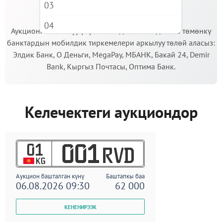
03
МААНИЛҮҮ!
04
Аукционго катышуу үчүн кепилдик салымды Сиз төмөнкү
банктардын мобилдик тиркемелери аркылуу төлөй аласыз:
05
Элдик Банк, О Деньги, MegaPay, МБАНК, Бакай 24, Demir
06
Bank, Кыргыз Почтасы, Оптима Банк.
07
08
Келечектеги аукциондор
09
01
001
RVD
KG
Аукцион башталган күнү
Баштапкы баа
06.08.2026 09:30
62 000