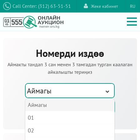
Call Center: (312) 63-51-51
Жеке кабинет
RU
Номерди издөө
Аймакты тандап 3 сан менен 3 тамгадан турган каалаган
айкалышты териңиз
Аймагы
Аймагы
01
02