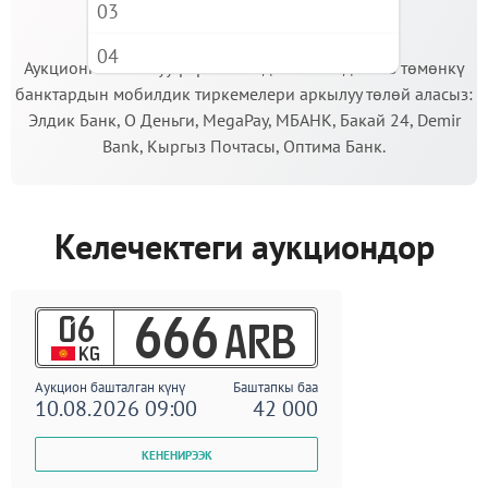
03
МААНИЛҮҮ!
04
Аукционго катышуу үчүн кепилдик салымды Сиз төмөнкү
банктардын мобилдик тиркемелери аркылуу төлөй аласыз:
05
Элдик Банк, О Деньги, MegaPay, МБАНК, Бакай 24, Demir
06
Bank, Кыргыз Почтасы, Оптима Банк.
07
08
Келечектеги аукциондор
09
06
666
ARB
KG
Аукцион башталган күнү
Баштапкы баа
10.08.2026 09:00
42 000