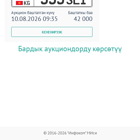
KG
Аукцион башталган күнү
Баштапкы баа
10.08.2026 09:35
42 000
Бардык аукциондорду көрсөтүү
© 2016-2026 "Инфоком" МИси