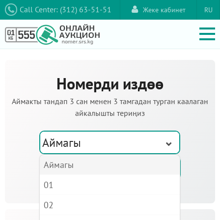
Call Center: (312) 63-51-51
Жеке кабинет
RU
Номерди издөө
Аймакты тандап 3 сан менен 3 тамгадан турган каалаган
айкалышты териңиз
Аймагы
Аймагы
01
02