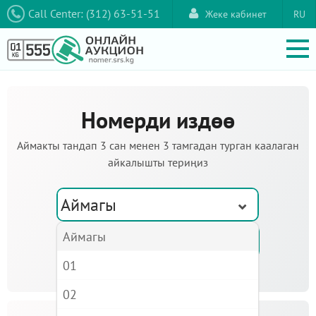
Call Center: (312) 63-51-51
Жеке кабинет
RU
Номерди издөө
Аймакты тандап 3 сан менен 3 тамгадан турган каалаган
айкалышты териңиз
Аймагы
Аймагы
01
02