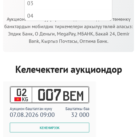
03
МААНИЛҮҮ!
04
Аукционго катышуу үчүн кепилдик салымды Сиз төмөнкү
банктардын мобилдик тиркемелери аркылуу төлөй аласыз:
05
Элдик Банк, О Деньги, MegaPay, МБАНК, Бакай 24, Demir
06
Bank, Кыргыз Почтасы, Оптима Банк.
07
08
Келечектеги аукциондор
09
02
007
BEM
KG
Аукцион башталган күнү
Баштапкы баа
07.08.2026 09:00
32 000