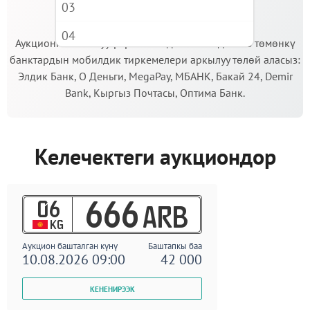
03
МААНИЛҮҮ!
04
Аукционго катышуу үчүн кепилдик салымды Сиз төмөнкү
банктардын мобилдик тиркемелери аркылуу төлөй аласыз:
05
Элдик Банк, О Деньги, MegaPay, МБАНК, Бакай 24, Demir
06
Bank, Кыргыз Почтасы, Оптима Банк.
07
08
Келечектеги аукциондор
09
06
666
ARB
KG
Аукцион башталган күнү
Баштапкы баа
10.08.2026 09:00
42 000