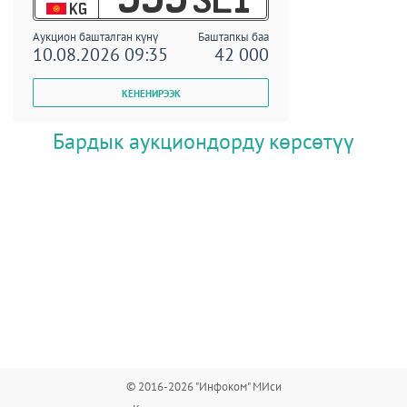
KG
Аукцион башталган күнү
Баштапкы баа
10.08.2026 09:35
42 000
Бардык аукциондорду көрсөтүү
© 2016-2026 "Инфоком" МИси