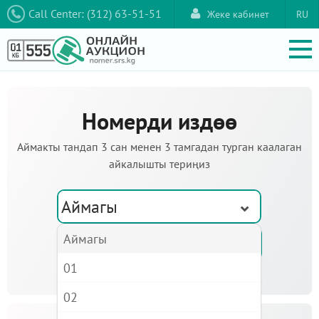
Call Center: (312) 63-51-51
Жеке кабинет
RU
Номерди издөө
Аймакты тандап 3 сан менен 3 тамгадан турган каалаган
айкалышты териңиз
Аймагы
Аймагы
01
02