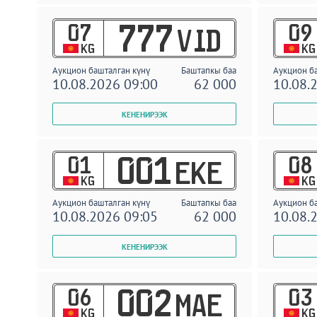
07
09
777
VID
KG
KG
Аукцион башталган күнү
Баштапкы баа
Аукцион б
10.08.2026 09:00
62 000
10.08.
01
08
001
EKE
KG
KG
Аукцион башталган күнү
Баштапкы баа
Аукцион б
10.08.2026 09:05
62 000
10.08.
06
03
002
MAE
KG
KG