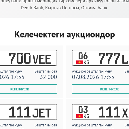
өнкү банктардын мобилдик тиркемелери аркылуу төлөй аласыз:
Demir Bank, Кыргыз Почтасы, Оптима Банк.
Келечектеги аукциондор
06
700
777
VEE
L
KG
ашталган күнү
Баштапкы баа
Аукцион башталган күнү
Ба
2026 17:55
32 000
07.08.2026 17:55
03
111
111
JET
X
KG
ашталган күнү
Баштапкы баа
Аукцион башталган күнү
Ба