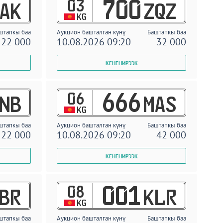
03
700
AK
ZQZ
KG
штапкы баа
Аукцион башталган күнү
Баштапкы баа
22 000
10.08.2026 09:20
32 000
06
666
NB
MAS
KG
штапкы баа
Аукцион башталган күнү
Баштапкы баа
22 000
10.08.2026 09:20
42 000
08
001
BR
KLR
KG
штапкы баа
Аукцион башталган күнү
Баштапкы баа