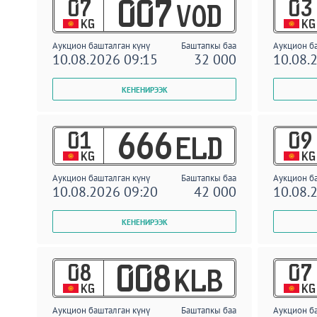
07
03
007
VOD
KG
KG
Аукцион башталган күнү
Баштапкы баа
Аукцион б
10.08.2026 09:15
32 000
10.08.
01
09
666
ELD
KG
KG
Аукцион башталган күнү
Баштапкы баа
Аукцион б
10.08.2026 09:20
42 000
10.08.
08
07
008
KLB
KG
KG
Аукцион башталган күнү
Баштапкы баа
Аукцион б