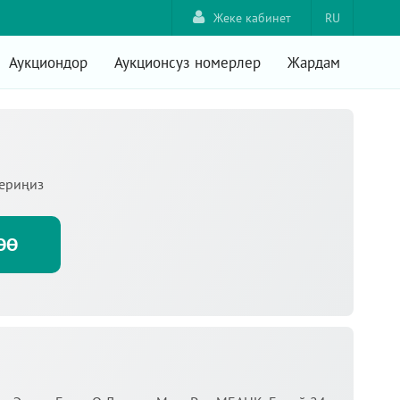
Жеке кабинет
RU
Аукциондор
Аукционсуз номерлер
Жардам
териңиз