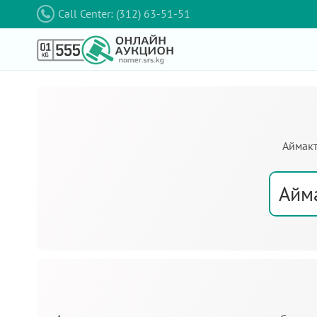
Call Center: (312) 63-51-51
Аймакт
Айм