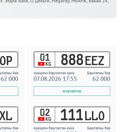
 Элдик Банк, О Деньги, MegaPay, МБАНК, Бакай 24,
01
888
OP
EEZ
KG
штапкы баа
Аукцион башталган күнү
Баштапкы баа
62 000
07.08.2026 17:55
62 000
02
111
XL
LLO
KG
штапкы баа
Аукцион башталган күнү
Баштапкы баа