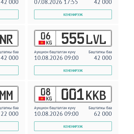
42 000
07.08.2026 17:55
42 000
06
555
NR
LVL
KG
штапкы баа
Аукцион башталган күнү
Баштапкы баа
42 000
10.08.2026 09:00
42 000
08
001
MM
KKB
KG
штапкы баа
Аукцион башталган күнү
Баштапкы баа
22 000
10.08.2026 09:00
62 000