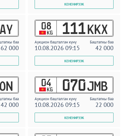
08
111
AY
KKX
KG
штапкы баа
Аукцион башталган күнү
Баштапкы баа
62 000
10.08.2026 09:15
42 000
04
070
ON
JMB
KG
штапкы баа
Аукцион башталган күнү
Баштапкы баа
42 000
10.08.2026 09:15
22 000