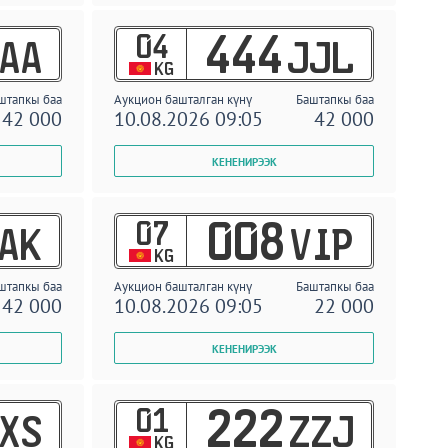
04
444
AA
JJL
KG
штапкы баа
Аукцион башталган күнү
Баштапкы баа
42 000
10.08.2026 09:05
42 000
07
008
AK
VIP
KG
штапкы баа
Аукцион башталган күнү
Баштапкы баа
42 000
10.08.2026 09:05
22 000
01
222
XS
ZZJ
KG