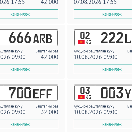
2026 17:55
42 000
07.08.2026 17:55
02
666
222
ARB
L
KG
ашталган күнү
Баштапкы баа
Аукцион башталган күнү
Ба
2026 09:00
42 000
10.08.2026 09:00
03
700
003
EFF
Y
KG
ашталган күнү
Баштапкы баа
Аукцион башталган күнү
Ба
2026 09:00
32 000
10.08.2026 09:00