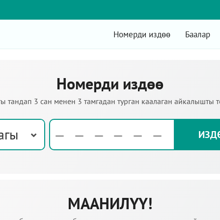
Номерди издөө
Баалар
Номерди издөө
ы тандап 3 сан менен 3 тамгадан турган каалаган айкалышты 
агы
МААНИЛҮҮ!