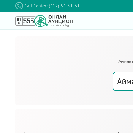
Call Center: (312) 63-51-51
Аймакт
Айм