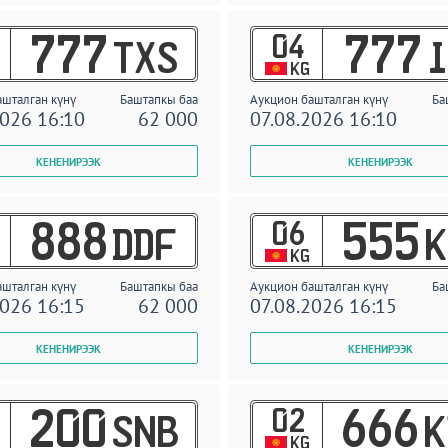
04
777
777
TXS
I
KG
ашталган күнү
Баштапкы баа
Аукцион башталган күнү
Ба
2026 16:10
62 000
07.08.2026 16:10
06
888
555
DDF
K
KG
ашталган күнү
Баштапкы баа
Аукцион башталган күнү
Ба
2026 16:15
62 000
07.08.2026 16:15
02
200
666
SNB
K
KG