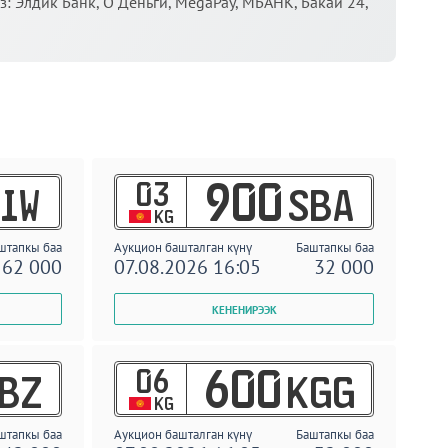
 Элдик Банк, О Деньги, MegaPay, МБАНК, Бакай 24,
03
900
IW
SBA
KG
штапкы баа
Аукцион башталган күнү
Баштапкы баа
62 000
07.08.2026 16:05
32 000
06
600
BZ
KGG
KG
штапкы баа
Аукцион башталган күнү
Баштапкы баа