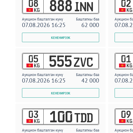
08
02
888
INN
KG
KG
Аукцион башталган күнү
Баштапкы баа
Аукцион б
07.08.2026 16:25
62 000
07.08.
05
01
555
ZVC
KG
KG
Аукцион башталган күнү
Баштапкы баа
Аукцион б
07.08.2026 16:25
42 000
07.08.
03
09
100
TDD
KG
KG
Аукцион башталган күнү
Баштапкы баа
Аукцион б