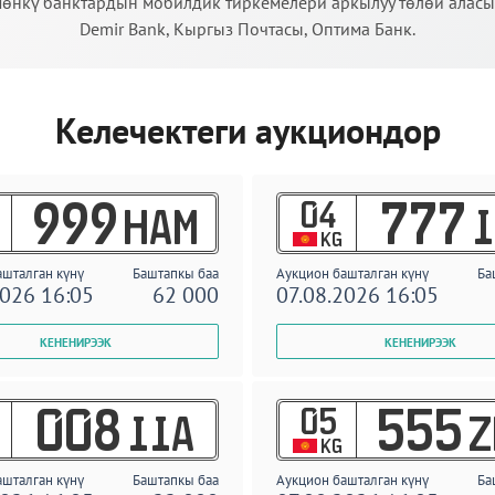
өнкү банктардын мобилдик тиркемелери аркылуу төлөй аласыз:
Demir Bank, Кыргыз Почтасы, Оптима Банк.
Келечектеги аукциондор
04
999
777
HAM
I
KG
ашталган күнү
Баштапкы баа
Аукцион башталган күнү
Ба
2026 16:05
62 000
07.08.2026 16:05
05
008
555
IIA
Z
KG
ашталган күнү
Баштапкы баа
Аукцион башталган күнү
Ба