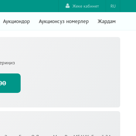
Жеке кабинет
RU
Аукциондор
Аукционсуз номерлер
Жардам
териңиз