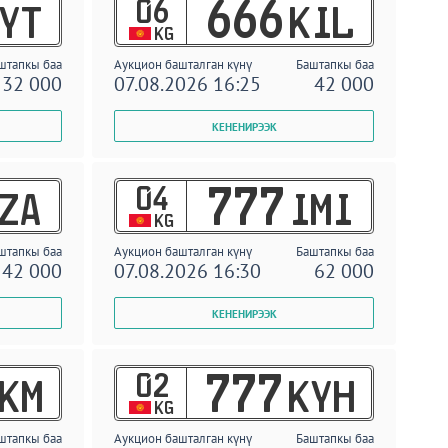
06
666
YT
KIL
KG
штапкы баа
Аукцион башталган күнү
Баштапкы баа
32 000
07.08.2026 16:25
42 000
04
777
ZA
IMI
KG
штапкы баа
Аукцион башталган күнү
Баштапкы баа
42 000
07.08.2026 16:30
62 000
02
777
KM
KYH
KG
штапкы баа
Аукцион башталган күнү
Баштапкы баа