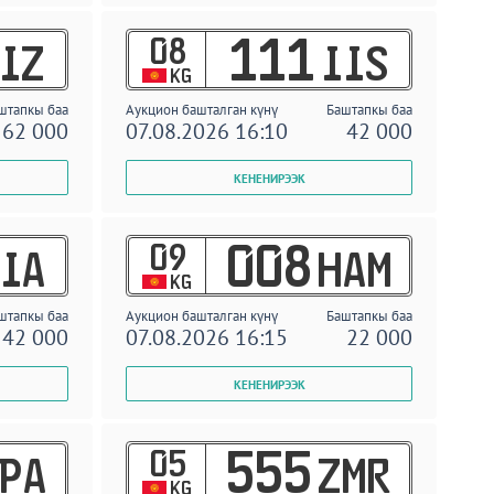
08
111
IZ
IIS
KG
штапкы баа
Аукцион башталган күнү
Баштапкы баа
62 000
07.08.2026 16:10
42 000
09
008
IA
HAM
KG
штапкы баа
Аукцион башталган күнү
Баштапкы баа
42 000
07.08.2026 16:15
22 000
05
555
PA
ZMR
KG