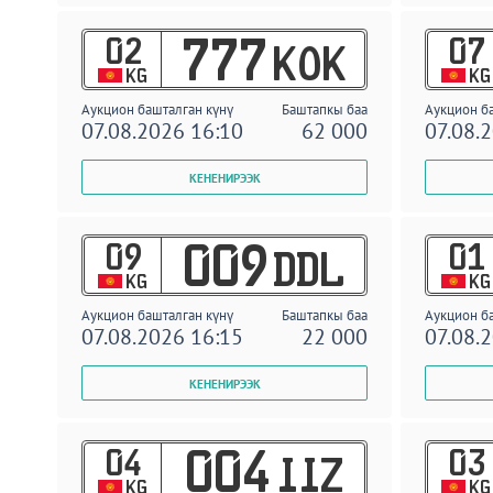
02
07
777
KOK
KG
KG
Аукцион башталган күнү
Баштапкы баа
Аукцион б
07.08.2026 16:10
62 000
07.08.
09
01
009
DDL
KG
KG
Аукцион башталган күнү
Баштапкы баа
Аукцион б
07.08.2026 16:15
22 000
07.08.
04
03
004
IIZ
KG
KG