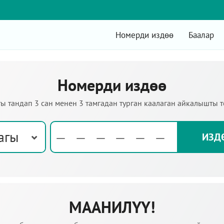
Номерди издөө
Баалар
Номерди издөө
ы тандап 3 сан менен 3 тамгадан турган каалаган айкалышты 
агы
МААНИЛҮҮ!