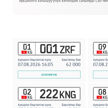
Аукционго катышуу үчүн кепилдик салымды Сиз төм
01
09
001
ZRF
KG
KG
Аукцион башталган күнү
Баштапкы баа
Аукцион б
07.08.2026 16:05
62 000
07.08.
02
08
222
KNG
KG
KG
Аукцион башталган күнү
Баштапкы баа
Аукцион б