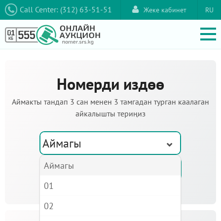
Call Center: (312) 63-51-51
Жеке кабинет
RU
Номерди издөө
Аймакты тандап 3 сан менен 3 тамгадан турган каалаган
айкалышты териңиз
Аймагы
Аймагы
01
02