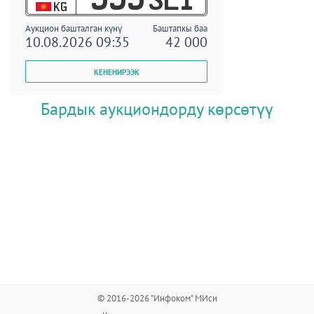
KG
Аукцион башталган күнү
Баштапкы баа
10.08.2026 09:35
42 000
Бардык аукциондорду көрсөтүү
© 2016-2026 "Инфоком" МИси