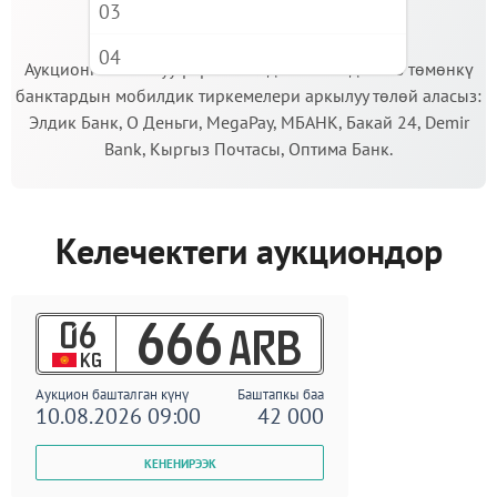
03
МААНИЛҮҮ!
04
Аукционго катышуу үчүн кепилдик салымды Сиз төмөнкү
банктардын мобилдик тиркемелери аркылуу төлөй аласыз:
05
Элдик Банк, О Деньги, MegaPay, МБАНК, Бакай 24, Demir
06
Bank, Кыргыз Почтасы, Оптима Банк.
07
08
Келечектеги аукциондор
09
06
666
ARB
KG
Аукцион башталган күнү
Баштапкы баа
10.08.2026 09:00
42 000