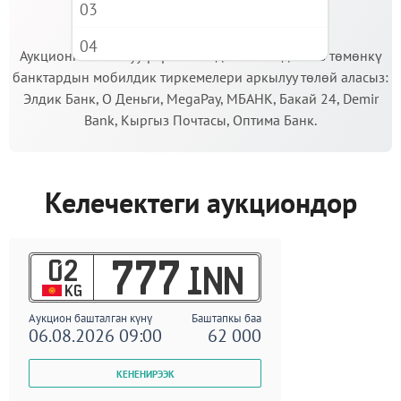
03
МААНИЛҮҮ!
04
Аукционго катышуу үчүн кепилдик салымды Сиз төмөнкү
банктардын мобилдик тиркемелери аркылуу төлөй аласыз:
05
Элдик Банк, О Деньги, MegaPay, МБАНК, Бакай 24, Demir
06
Bank, Кыргыз Почтасы, Оптима Банк.
07
08
Келечектеги аукциондор
09
02
777
INN
KG
Аукцион башталган күнү
Баштапкы баа
06.08.2026 09:00
62 000