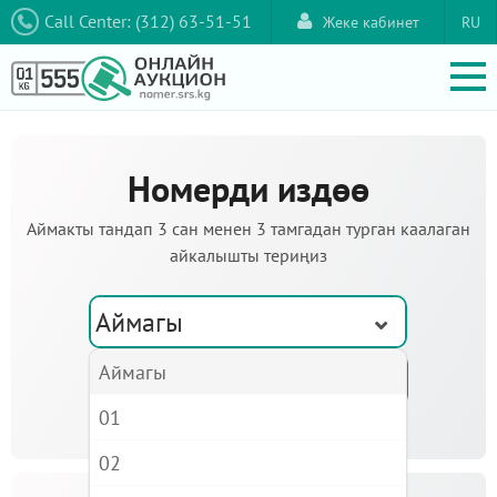
Call Center: (312) 63-51-51
Жеке кабинет
RU
Номерди издөө
Аймакты тандап 3 сан менен 3 тамгадан турган каалаган
айкалышты териңиз
Аймагы
Аймагы
01
02