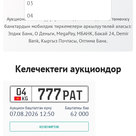
03
МААНИЛҮҮ!
04
Аукционго катышуу үчүн кепилдик салымды Сиз төмөнкү
банктардын мобилдик тиркемелери аркылуу төлөй аласыз:
05
Элдик Банк, О Деньги, MegaPay, МБАНК, Бакай 24, Demir
06
Bank, Кыргыз Почтасы, Оптима Банк.
07
08
Келечектеги аукциондор
09
04
777
PAT
KG
Аукцион башталган күнү
Баштапкы баа
07.08.2026 12:50
62 000