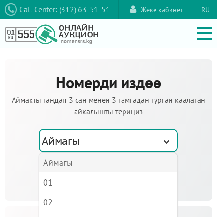
Call Center: (312) 63-51-51
Жеке кабинет
RU
Номерди издөө
Аймакты тандап 3 сан менен 3 тамгадан турган каалаган
айкалышты териңиз
Аймагы
Аймагы
01
02