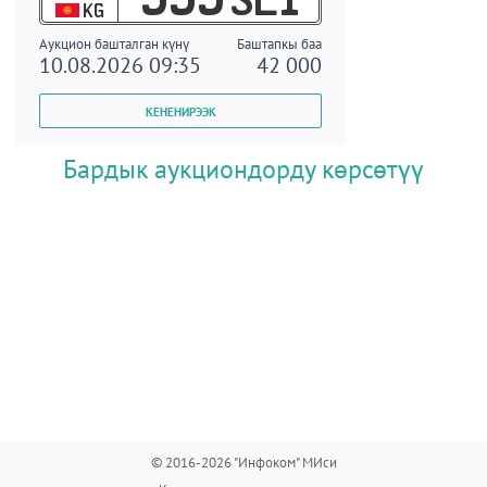
KG
Аукцион башталган күнү
Баштапкы баа
10.08.2026 09:35
42 000
Бардык аукциондорду көрсөтүү
© 2016-2026 "Инфоком" МИси