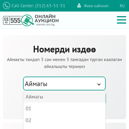
Call Center: (312) 63-51-51
Жеке кабинет
RU
Номерди издөө
Аймакты тандап 3 сан менен 3 тамгадан турган каалаган
айкалышты териңиз
Аймагы
Аймагы
01
02