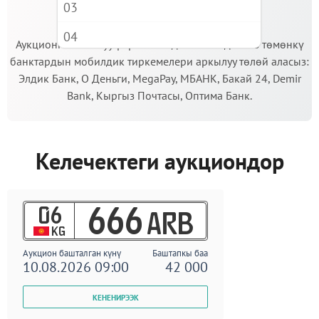
03
МААНИЛҮҮ!
04
Аукционго катышуу үчүн кепилдик салымды Сиз төмөнкү
банктардын мобилдик тиркемелери аркылуу төлөй аласыз:
05
Элдик Банк, О Деньги, MegaPay, МБАНК, Бакай 24, Demir
06
Bank, Кыргыз Почтасы, Оптима Банк.
07
08
Келечектеги аукциондор
09
06
666
ARB
KG
Аукцион башталган күнү
Баштапкы баа
10.08.2026 09:00
42 000