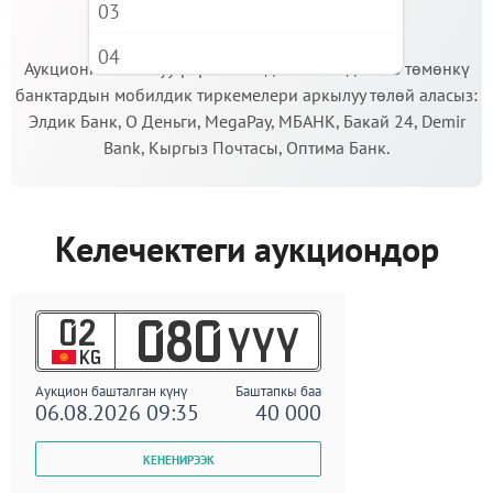
03
МААНИЛҮҮ!
04
Аукционго катышуу үчүн кепилдик салымды Сиз төмөнкү
банктардын мобилдик тиркемелери аркылуу төлөй аласыз:
05
Элдик Банк, О Деньги, MegaPay, МБАНК, Бакай 24, Demir
06
Bank, Кыргыз Почтасы, Оптима Банк.
07
08
Келечектеги аукциондор
09
02
080
YYY
KG
Аукцион башталган күнү
Баштапкы баа
06.08.2026 09:35
40 000