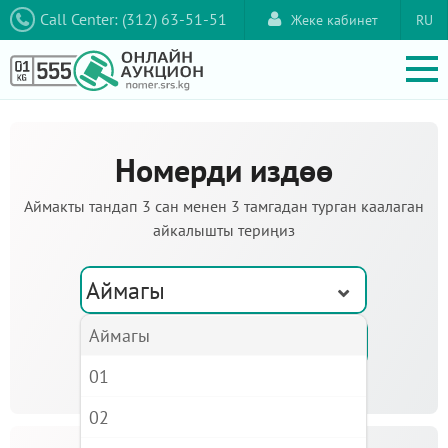
Call Center: (312) 63-51-51
Жеке кабинет
RU
Номерди издөө
Аймакты тандап 3 сан менен 3 тамгадан турган каалаган
айкалышты териңиз
Аймагы
Аймагы
01
02