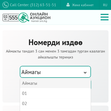
Call Center: (312) 63-51-51
Жеке кабинет
RU
Номерди издөө
Аймакты тандап 3 сан менен 3 тамгадан турган каалаган
айкалышты териңиз
Аймагы
Аймагы
01
02