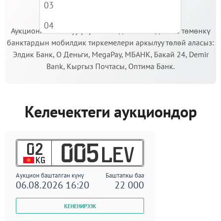
03
МААНИЛҮҮ!
04
Аукционго катышуу үчүн кепилдик салымды Сиз төмөнкү
банктардын мобилдик тиркемелери аркылуу төлөй аласыз:
05
Элдик Банк, О Деньги, MegaPay, МБАНК, Бакай 24, Demir
06
Bank, Кыргыз Почтасы, Оптима Банк.
07
08
Келечектеги аукциондор
09
02
005
LEV
KG
Аукцион башталган күнү
Баштапкы баа
06.08.2026 16:20
22 000