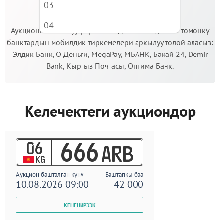
03
МААНИЛҮҮ!
04
Аукционго катышуу үчүн кепилдик салымды Сиз төмөнкү
банктардын мобилдик тиркемелери аркылуу төлөй аласыз:
05
Элдик Банк, О Деньги, MegaPay, МБАНК, Бакай 24, Demir
06
Bank, Кыргыз Почтасы, Оптима Банк.
07
08
Келечектеги аукциондор
09
06
666
ARB
KG
Аукцион башталган күнү
Баштапкы баа
10.08.2026 09:00
42 000