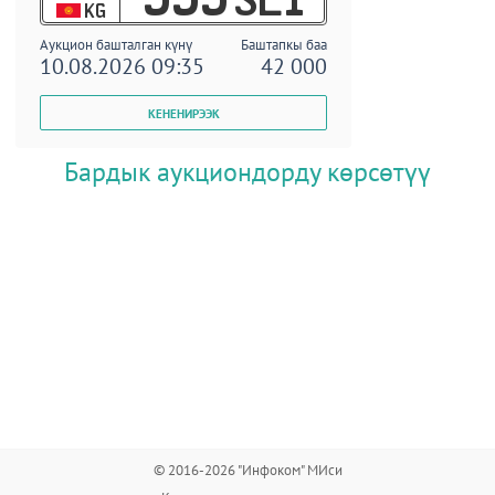
KG
Аукцион башталган күнү
Баштапкы баа
10.08.2026 09:35
42 000
Бардык аукциондорду көрсөтүү
© 2016-2026 "Инфоком" МИси