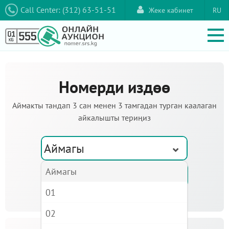
Call Center: (312) 63-51-51
Жеке кабинет
RU
Номерди издөө
Аймакты тандап 3 сан менен 3 тамгадан турган каалаган
айкалышты териңиз
Аймагы
Аймагы
01
02