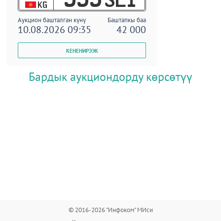
KG
Аукцион башталган күнү
Баштапкы баа
10.08.2026 09:35
42 000
Бардык аукциондорду көрсөтүү
© 2016-2026 "Инфоком" МИси