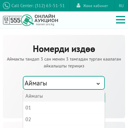
Call Center: (312) 63-51-51
Жеке кабинет
RU
Номерди издөө
Аймакты тандап 3 сан менен 3 тамгадан турган каалаган
айкалышты териңиз
Аймагы
Аймагы
01
02