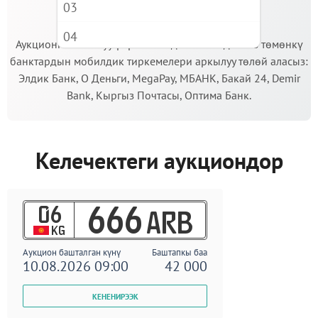
03
МААНИЛҮҮ!
04
Аукционго катышуу үчүн кепилдик салымды Сиз төмөнкү
банктардын мобилдик тиркемелери аркылуу төлөй аласыз:
05
Элдик Банк, О Деньги, MegaPay, МБАНК, Бакай 24, Demir
06
Bank, Кыргыз Почтасы, Оптима Банк.
07
08
Келечектеги аукциондор
09
06
666
ARB
KG
Аукцион башталган күнү
Баштапкы баа
10.08.2026 09:00
42 000