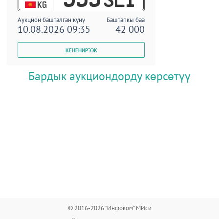
KG
Аукцион башталган күнү
Баштапкы баа
10.08.2026 09:35
42 000
Бардык аукциондорду көрсөтүү
© 2016-2026 "Инфоком" МИси