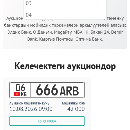
03
МААНИЛҮҮ!
04
Аукционго катышуу үчүн кепилдик салымды Сиз төмөнкү
банктардын мобилдик тиркемелери аркылуу төлөй аласыз:
05
Элдик Банк, О Деньги, MegaPay, МБАНК, Бакай 24, Demir
06
Bank, Кыргыз Почтасы, Оптима Банк.
07
08
Келечектеги аукциондор
09
06
666
ARB
KG
Аукцион башталган күнү
Баштапкы баа
10.08.2026 09:00
42 000