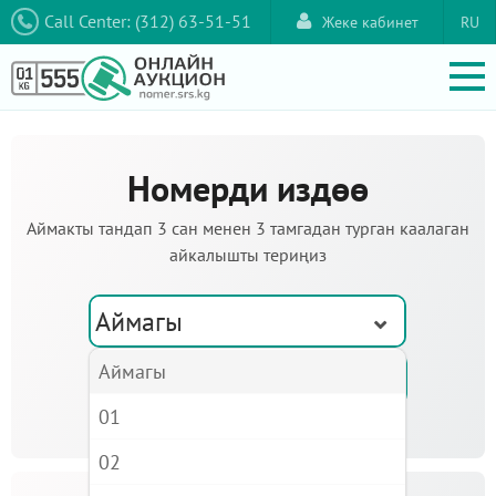
Call Center: (312) 63-51-51
Жеке кабинет
RU
Номерди издөө
Аймакты тандап 3 сан менен 3 тамгадан турган каалаган
айкалышты териңиз
Аймагы
Аймагы
01
02