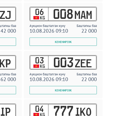
06
008
ZJ
MAM
KG
штапкы баа
Аукцион башталган күнү
Баштапкы баа
42 000
10.08.2026 09:10
22 000
03
003
KP
ZEE
KG
штапкы баа
Аукцион башталган күнү
Баштапкы баа
62 000
10.08.2026 09:10
22 000
04
777
IP
IKO
KG