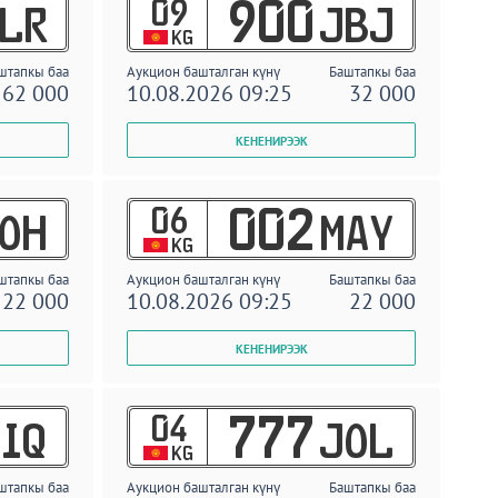
09
900
LR
JBJ
KG
штапкы баа
Аукцион башталган күнү
Баштапкы баа
62 000
10.08.2026 09:25
32 000
06
002
OH
MAY
KG
штапкы баа
Аукцион башталган күнү
Баштапкы баа
22 000
10.08.2026 09:25
22 000
04
777
IQ
JOL
KG
штапкы баа
Аукцион башталган күнү
Баштапкы баа