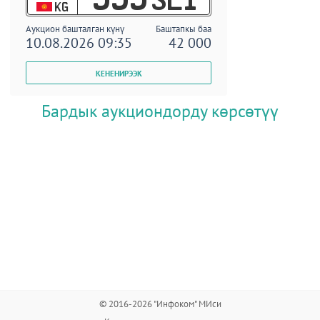
KG
Аукцион башталган күнү
Баштапкы баа
10.08.2026 09:35
42 000
Бардык аукциондорду көрсөтүү
© 2016-2026 "Инфоком" МИси