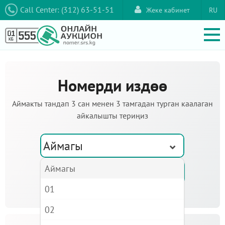
Call Center: (312) 63-51-51
Жеке кабинет
RU
Номерди издөө
Аймакты тандап 3 сан менен 3 тамгадан турган каалаган
айкалышты териңиз
Аймагы
Аймагы
01
02