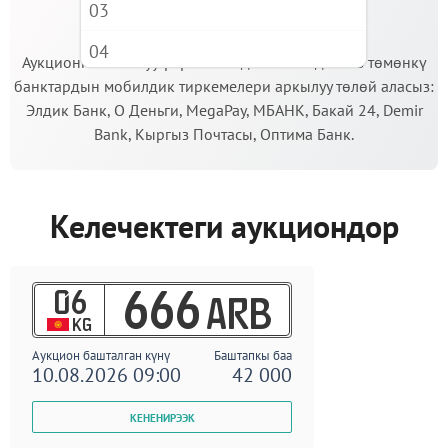
03
МААНИЛҮҮ!
04
Аукционго катышуу үчүн кепилдик салымды Сиз төмөнкү
банктардын мобилдик тиркемелери аркылуу төлөй аласыз:
05
Элдик Банк, О Деньги, MegaPay, МБАНК, Бакай 24, Demir
06
Bank, Кыргыз Почтасы, Оптима Банк.
07
08
Келечектеги аукциондор
09
06
666
ARB
KG
Аукцион башталган күнү
Баштапкы баа
10.08.2026 09:00
42 000