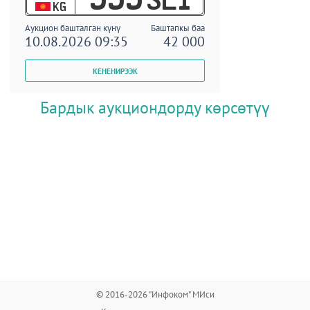
KG
Аукцион башталган күнү
Баштапкы баа
10.08.2026 09:35
42 000
Бардык аукциондорду көрсөтүү
© 2016-2026 "Инфоком" МИси