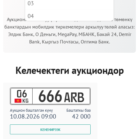
03
МААНИЛҮҮ!
04
Аукционго катышуу үчүн кепилдик салымды Сиз төмөнкү
банктардын мобилдик тиркемелери аркылуу төлөй аласыз:
05
Элдик Банк, О Деньги, MegaPay, МБАНК, Бакай 24, Demir
06
Bank, Кыргыз Почтасы, Оптима Банк.
07
08
Келечектеги аукциондор
09
06
666
ARB
KG
Аукцион башталган күнү
Баштапкы баа
10.08.2026 09:00
42 000