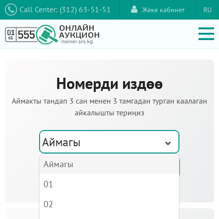
Call Center: (312) 63-51-51
Жеке кабинет
RU
Номерди издөө
Аймакты тандап 3 сан менен 3 тамгадан турган каалаган
айкалышты териңиз
Аймагы
Аймагы
01
02