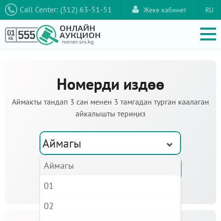
Call Center: (312) 63-51-51
Жеке кабинет
RU
Номерди издөө
Аймакты тандап 3 сан менен 3 тамгадан турган каалаган
айкалышты териңиз
Аймагы
Аймагы
01
02