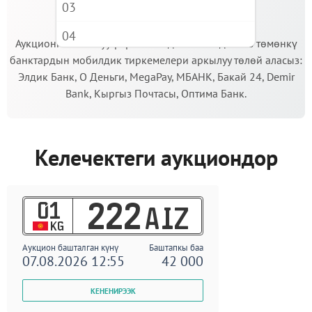
03
МААНИЛҮҮ!
04
Аукционго катышуу үчүн кепилдик салымды Сиз төмөнкү
банктардын мобилдик тиркемелери аркылуу төлөй аласыз:
05
Элдик Банк, О Деньги, MegaPay, МБАНК, Бакай 24, Demir
06
Bank, Кыргыз Почтасы, Оптима Банк.
07
08
Келечектеги аукциондор
09
01
222
AIZ
KG
Аукцион башталган күнү
Баштапкы баа
07.08.2026 12:55
42 000