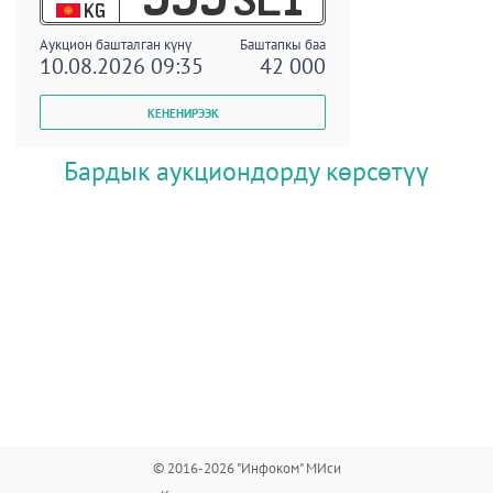
KG
Аукцион башталган күнү
Баштапкы баа
10.08.2026 09:35
42 000
Бардык аукциондорду көрсөтүү
© 2016-2026 "Инфоком" МИси