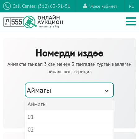
Call Center: (312) 63-51-51
Жеке кабинет
RU
Номерди издөө
Аймакты тандап 3 сан менен 3 тамгадан турган каалаган
айкалышты териңиз
Аймагы
Аймагы
01
02