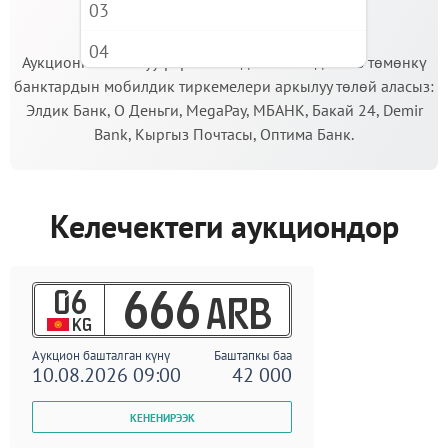
03
МААНИЛҮҮ!
04
Аукционго катышуу үчүн кепилдик салымды Сиз төмөнкү
банктардын мобилдик тиркемелери аркылуу төлөй аласыз:
05
Элдик Банк, О Деньги, MegaPay, МБАНК, Бакай 24, Demir
06
Bank, Кыргыз Почтасы, Оптима Банк.
07
08
Келечектеги аукциондор
09
06
666
ARB
KG
Аукцион башталган күнү
Баштапкы баа
10.08.2026 09:00
42 000