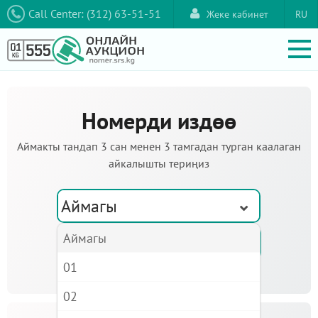
Call Center: (312) 63-51-51
Жеке кабинет
RU
Номерди издөө
Аймакты тандап 3 сан менен 3 тамгадан турган каалаган
айкалышты териңиз
Аймагы
Аймагы
01
02