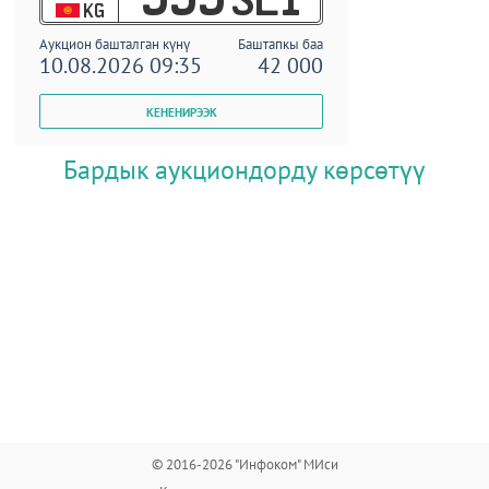
KG
Аукцион башталган күнү
Баштапкы баа
10.08.2026 09:35
42 000
Бардык аукциондорду көрсөтүү
© 2016-2026 "Инфоком" МИси