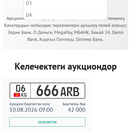
03
МААНИЛҮҮ!
04
Аукционго катышуу үчүн кепилдик салымды Сиз төмөнкү
банктардын мобилдик тиркемелери аркылуу төлөй аласыз:
05
Элдик Банк, О Деньги, MegaPay, МБАНК, Бакай 24, Demir
06
Bank, Кыргыз Почтасы, Оптима Банк.
07
08
Келечектеги аукциондор
09
06
666
ARB
KG
Аукцион башталган күнү
Баштапкы баа
10.08.2026 09:00
42 000