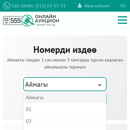
Call Center: (312) 63-51-51
Жеке кабинет
RU
Номерди издөө
Аймакты тандап 3 сан менен 3 тамгадан турган каалаган
айкалышты териңиз
Аймагы
Аймагы
01
02