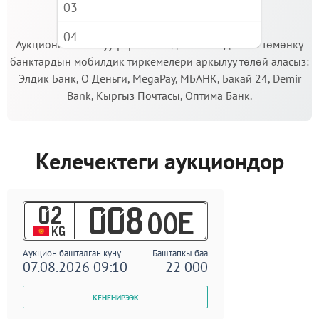
03
МААНИЛҮҮ!
04
Аукционго катышуу үчүн кепилдик салымды Сиз төмөнкү
банктардын мобилдик тиркемелери аркылуу төлөй аласыз:
05
Элдик Банк, О Деньги, MegaPay, МБАНК, Бакай 24, Demir
06
Bank, Кыргыз Почтасы, Оптима Банк.
07
08
Келечектеги аукциондор
09
02
008
OOE
KG
Аукцион башталган күнү
Баштапкы баа
07.08.2026 09:10
22 000