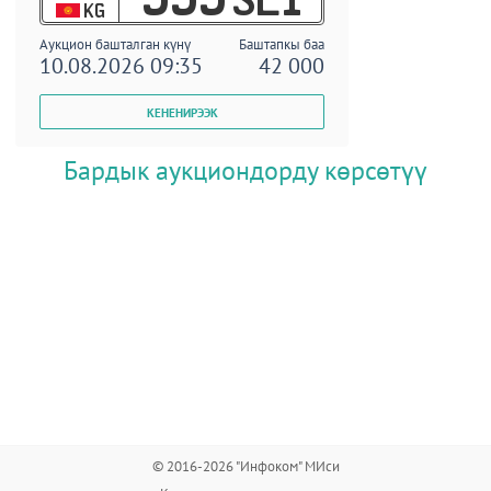
KG
Аукцион башталган күнү
Баштапкы баа
10.08.2026 09:35
42 000
Бардык аукциондорду көрсөтүү
© 2016-2026 "Инфоком" МИси