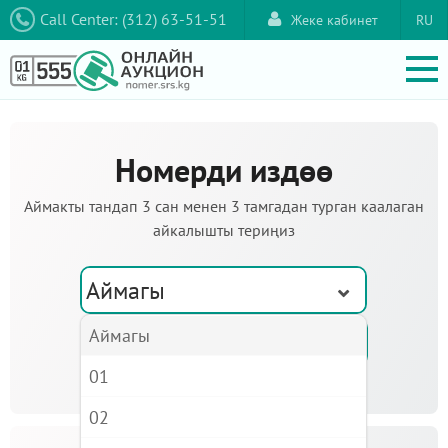
Call Center: (312) 63-51-51
Жеке кабинет
RU
Номерди издөө
Аймакты тандап 3 сан менен 3 тамгадан турган каалаган
айкалышты териңиз
Аймагы
Аймагы
01
02