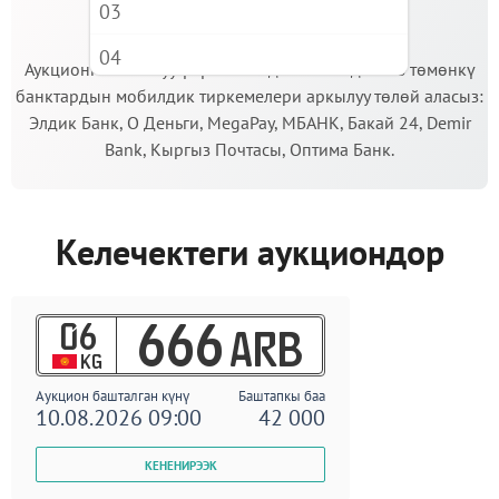
03
МААНИЛҮҮ!
04
Аукционго катышуу үчүн кепилдик салымды Сиз төмөнкү
банктардын мобилдик тиркемелери аркылуу төлөй аласыз:
05
Элдик Банк, О Деньги, MegaPay, МБАНК, Бакай 24, Demir
06
Bank, Кыргыз Почтасы, Оптима Банк.
07
08
Келечектеги аукциондор
09
06
666
ARB
KG
Аукцион башталган күнү
Баштапкы баа
10.08.2026 09:00
42 000