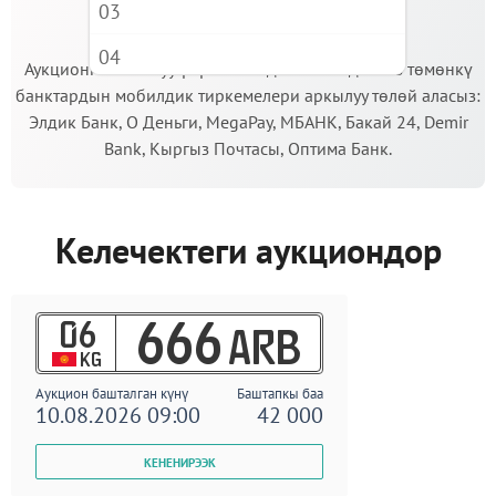
03
МААНИЛҮҮ!
04
Аукционго катышуу үчүн кепилдик салымды Сиз төмөнкү
банктардын мобилдик тиркемелери аркылуу төлөй аласыз:
05
Элдик Банк, О Деньги, MegaPay, МБАНК, Бакай 24, Demir
06
Bank, Кыргыз Почтасы, Оптима Банк.
07
08
Келечектеги аукциондор
09
06
666
ARB
KG
Аукцион башталган күнү
Баштапкы баа
10.08.2026 09:00
42 000