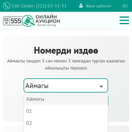
Call Center: (312) 63-51-51
Жеке кабинет
RU
Номерди издөө
Аймакты тандап 3 сан менен 3 тамгадан турган каалаган
айкалышты териңиз
Аймагы
Аймагы
01
02