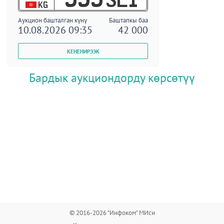
KG
Аукцион башталган күнү
Баштапкы баа
10.08.2026 09:35
42 000
Бардык аукциондорду көрсөтүү
© 2016-2026 "Инфоком" МИси