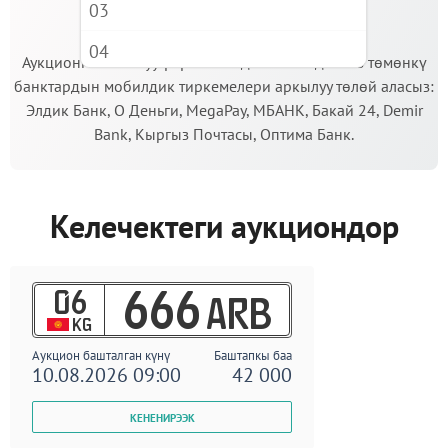
03
МААНИЛҮҮ!
04
Аукционго катышуу үчүн кепилдик салымды Сиз төмөнкү
банктардын мобилдик тиркемелери аркылуу төлөй аласыз:
05
Элдик Банк, О Деньги, MegaPay, МБАНК, Бакай 24, Demir
06
Bank, Кыргыз Почтасы, Оптима Банк.
07
08
Келечектеги аукциондор
09
06
666
ARB
KG
Аукцион башталган күнү
Баштапкы баа
10.08.2026 09:00
42 000