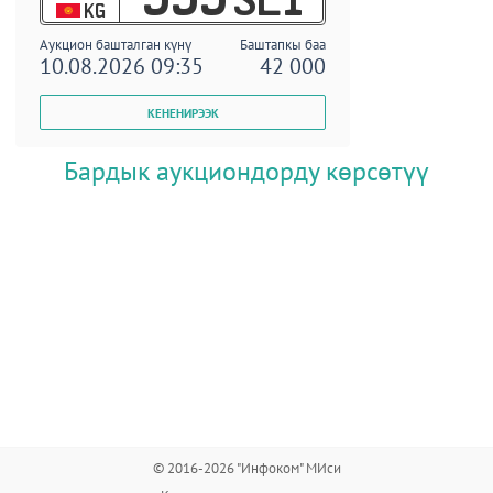
KG
Аукцион башталган күнү
Баштапкы баа
10.08.2026 09:35
42 000
Бардык аукциондорду көрсөтүү
© 2016-2026 "Инфоком" МИси