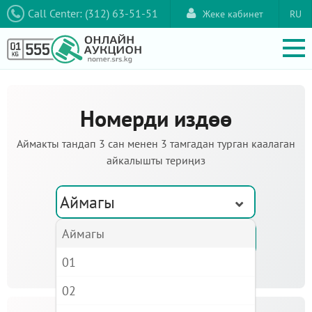
Call Center: (312) 63-51-51
Жеке кабинет
RU
Номерди издөө
Аймакты тандап 3 сан менен 3 тамгадан турган каалаган
айкалышты териңиз
Аймагы
Аймагы
01
02