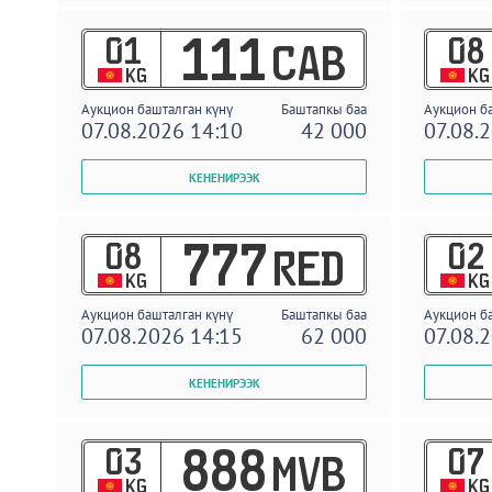
01
08
111
CAB
KG
KG
Аукцион башталган күнү
Баштапкы баа
Аукцион б
07.08.2026 14:10
42 000
07.08.
08
02
777
RED
KG
KG
Аукцион башталган күнү
Баштапкы баа
Аукцион б
07.08.2026 14:15
62 000
07.08.
03
07
888
MVB
KG
KG