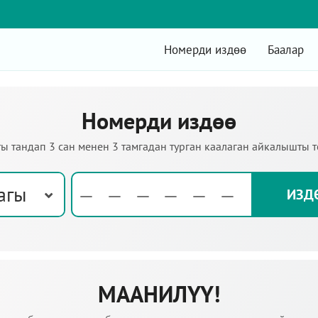
Номерди издөө
Баалар
Номерди издөө
ы тандап 3 сан менен 3 тамгадан турган каалаган айкалышты 
агы
МААНИЛҮҮ!