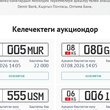
өнкү банктардын мобилдик тиркемелери аркылуу төлөй аласыз:
Demir Bank, Кыргыз Почтасы, Оптима Банк.
Келечектеги аукциондор
08
005
080
MUR
G
KG
ашталган күнү
Баштапкы баа
Аукцион башталган күнү
Ба
2026 14:05
22 000
07.08.2026 14:05
06
555
006
USM
I
KG
ашталган күнү
Баштапкы баа
Аукцион башталган күнү
Ба