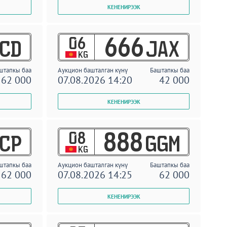
06
666
CD
JAX
KG
штапкы баа
Аукцион башталган күнү
Баштапкы баа
62 000
07.08.2026 14:20
42 000
08
888
CP
GGM
KG
штапкы баа
Аукцион башталган күнү
Баштапкы баа
62 000
07.08.2026 14:25
62 000