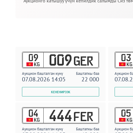
Аукционго катышуу үчүн кепилдик салымды Сиз төм
09
03
009
GER
KG
KG
Аукцион башталган күнү
Баштапкы баа
Аукцион б
07.08.2026 14:05
22 000
07.08.
04
05
444
FER
KG
KG
Аукцион башталган күнү
Баштапкы баа
Аукцион б