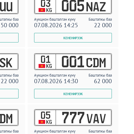
03
005
UU
NAZ
KG
штапкы баа
Аукцион башталган күнү
Баштапкы баа
50 000
07.08.2026 14:25
22 000
01
001
SK
CDM
KG
штапкы баа
Аукцион башталган күнү
Баштапкы баа
22 000
07.08.2026 14:30
62 000
05
777
DM
VAV
KG
штапкы баа
Аукцион башталган күнү
Баштапкы баа