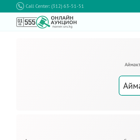
Call Center: (312) 63-51-51
Аймакт
Айм