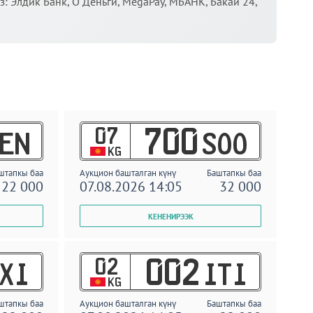
 Элдик Банк, О Деньги, MegaPay, МБАНК, Бакай 24,
07
700
EN
SOO
KG
штапкы баа
Аукцион башталган күнү
Баштапкы баа
22 000
07.08.2026 14:05
32 000
02
002
XI
ITI
KG
штапкы баа
Аукцион башталган күнү
Баштапкы баа