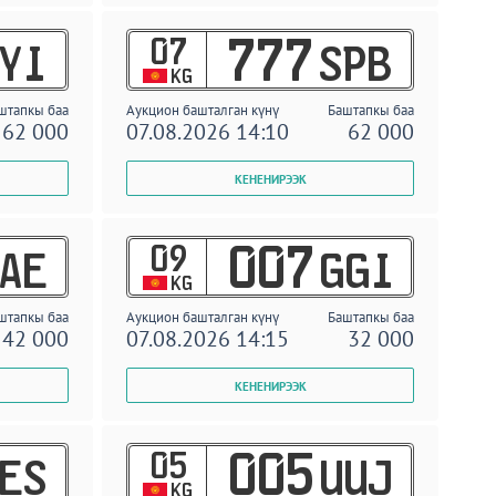
07
777
YI
SPB
KG
штапкы баа
Аукцион башталган күнү
Баштапкы баа
62 000
07.08.2026 14:10
62 000
09
007
AE
GGI
KG
штапкы баа
Аукцион башталган күнү
Баштапкы баа
42 000
07.08.2026 14:15
32 000
05
005
ES
UUJ
KG