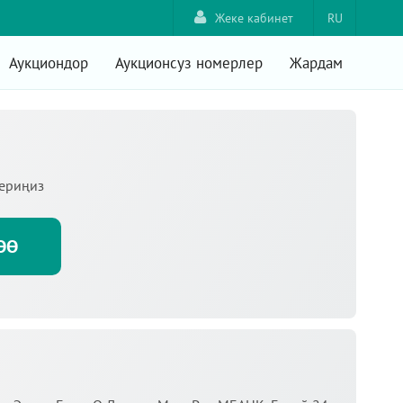
Жеке кабинет
RU
Аукциондор
Аукционсуз номерлер
Жардам
териңиз