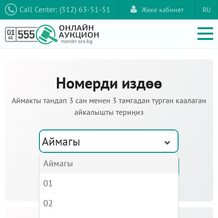
Call Center: (312) 63-51-51
Жеке кабинет
RU
Номерди издөө
Аймакты тандап 3 сан менен 3 тамгадан турган каалаган
айкалышты териңиз
Аймагы
Аймагы
01
02