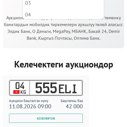
03
МААНИЛҮҮ!
04
Аукционго катышуу үчүн кепилдик салымды Сиз төмөнкү
банктардын мобилдик тиркемелери аркылуу төлөй аласыз:
05
Элдик Банк, О Деньги, MegaPay, МБАНК, Бакай 24, Demir
06
Bank, Кыргыз Почтасы, Оптима Банк.
07
08
Келечектеги аукциондор
09
04
555
ELI
KG
Аукцион башталган күнү
Баштапкы баа
11.08.2026 09:00
42 000