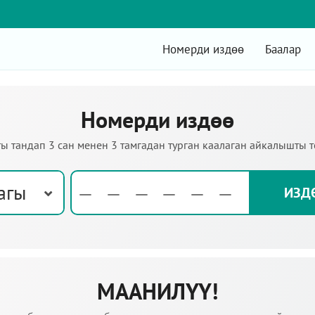
Номерди издөө
Баалар
Номерди издөө
ы тандап 3 сан менен 3 тамгадан турган каалаган айкалышты 
агы
МААНИЛҮҮ!