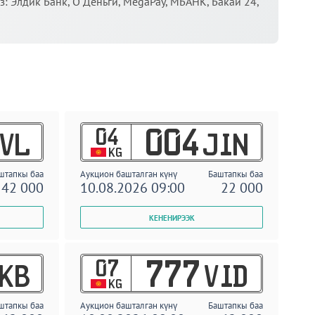
 Элдик Банк, О Деньги, MegaPay, МБАНК, Бакай 24,
04
004
VL
JIN
KG
штапкы баа
Аукцион башталган күнү
Баштапкы баа
42 000
10.08.2026 09:00
22 000
07
777
KB
VID
KG
штапкы баа
Аукцион башталган күнү
Баштапкы баа