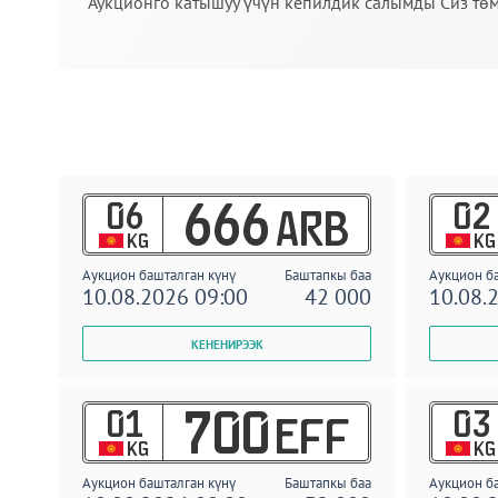
Аукционго катышуу үчүн кепилдик салымды Сиз төм
06
02
666
ARB
KG
KG
Аукцион башталган күнү
Баштапкы баа
Аукцион б
10.08.2026 09:00
42 000
10.08.
01
03
700
EFF
KG
KG
Аукцион башталган күнү
Баштапкы баа
Аукцион б