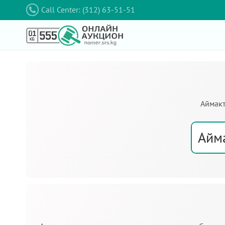
Call Center: (312) 63-51-51
Аймакт
Айм