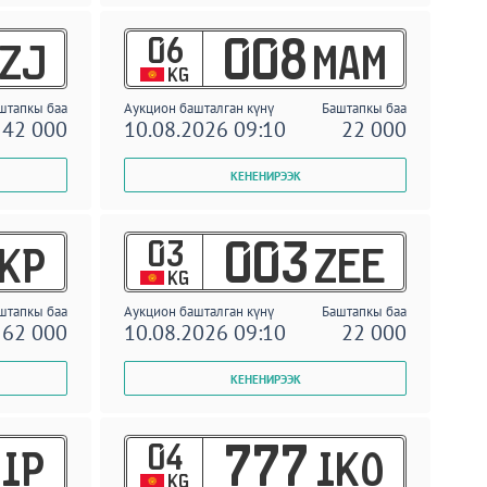
06
008
ZJ
MAM
KG
штапкы баа
Аукцион башталган күнү
Баштапкы баа
42 000
10.08.2026 09:10
22 000
03
003
KP
ZEE
KG
штапкы баа
Аукцион башталган күнү
Баштапкы баа
62 000
10.08.2026 09:10
22 000
04
777
IP
IKO
KG