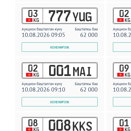
03
02
777
YUG
KG
KG
Аукцион башталган күнү
Баштапкы баа
Аукцион б
10.08.2026 09:05
62 000
10.08.
02
09
001
MAI
KG
KG
Аукцион башталган күнү
Баштапкы баа
Аукцион б
10.08.2026 09:10
62 000
10.08.
08
01
008
KKS
KG
KG