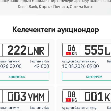
өнкү банктардын мобилдик тиркемелери аркылуу төлөй аласыз:
Demir Bank, Кыргыз Почтасы, Оптима Банк.
Келечектеги аукциондор
06
222
555
LNR
L
KG
ашталган күнү
Баштапкы баа
Аукцион башталган күнү
Ба
2026 09:00
42 000
10.08.2026 09:00
08
003
001
YMM
K
KG
ашталган күнү
Баштапкы баа
Аукцион башталган күнү
Ба