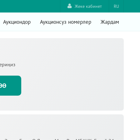
Жеке кабинет
RU
Аукциондор
Аукционсуз номерлер
Жардам
териңиз