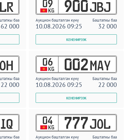
09
900
LR
JBJ
KG
штапкы баа
Аукцион башталган күнү
Баштапкы баа
62 000
10.08.2026 09:25
32 000
06
002
OH
MAY
KG
штапкы баа
Аукцион башталган күнү
Баштапкы баа
22 000
10.08.2026 09:25
22 000
04
777
IQ
JOL
KG
штапкы баа
Аукцион башталган күнү
Баштапкы баа